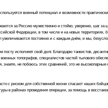
используется военный потенциал и возможности практическ
аются за Россию мужественно и стойко, уверенно, шаг за 
ссийской Федерации, в том числе и на новых территориях, 
увеличиваются постоянно и с каждым днём, и мы, безуслов
ом посту исполняет свой долг. Благодарю танкистов, десантн
, военных топографов, специалистов частей тылового обесп
я, знаете, не побоюсь этих сравнений, это не высокопарные 
асто с риском для собственной жизни спасают наших бойцо
туры в районах проведения операции, за помощь в восстан