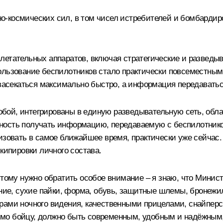
-космических сил, в том чисел истребителей и бомбардир
летательных аппаратов, включая стратегические и разведыв
ользование беспилотников стало практически повсеместным,
 засекаться максимально быстро, а информация передаватьс
бой, интегрированы в единую разведывательную сеть, об
ость получать информацию, передаваемую с беспилотников,
изовать в самое ближайшее время, практически уже сейчас.
кипировки личного состава.
этому нужно обратить особое внимание – я знаю, что Минист
тание, сухие пайки, форма, обувь, защитные шлемы, бронеж
рами ночного видения, качественными прицелами, снайперс
одимо бойцу, должно быть современным, удобным и надёжны