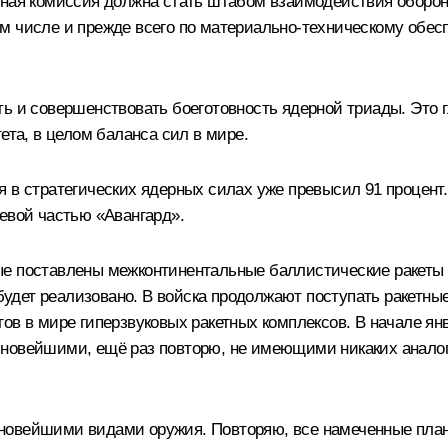
енная комиссия должна стать штабом взаимодействия оборо
 числе и прежде всего по материально-техническому обесп
ь и совершенствовать боеготовность ядерной триады. Это г
ета, в целом баланса сил в мире.
я в стратегических ядерных силах уже превысил 91 процен
евой частью «Авангард».
ые поставлены межконтинентальные баллистические ракеты 
ё будет реализовано. В войска продолжают поступать ракет
гов в мире гиперзвуковых ракетных комплексов. В начале я
 новейшими, ещё раз повторю, не имеющими никаких анало
новейшими видами оружия. Повторяю, все намеченные план