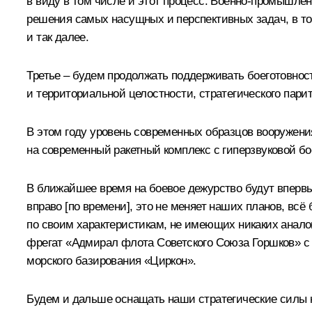
в виду в том числе и этот процесс. Военно-промышл
решения самых насущных и перспективных задач, в том
и так далее.
Третье – будем продолжать поддерживать боеготовност
и территориальной целостности, стратегического парит
В этом году уровень современных образцов вооружени
на современный ракетный комплекс с гиперзвуковой бо
В ближайшее время на боевое дежурство будут вперв
вправо [по времени], это не меняет наших планов, вс
по своим характеристикам, не имеющих никаких анало
фрегат «Адмирал флота Советского Союза Горшков» с
морского базирования «Циркон».
Будем и дальше оснащать наши стратегические силы 