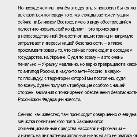
Но прежде чем мы начнём это делать, я попросил бы коллег
высказаться по поводу того, как складывается ситуация
сейчас на Ближнем Востоке, имею в виду обострившийся
палестино-израильский конфликт – это происходит
в непосредственной близости от наших границ и напрямую
затрагивает интересы нашей безопасности, – а также
прокомментировать то, что сейчас происходит в соседнем
государстве, на Украине. Судя по всему – и это очень
печально, – Украину медленно, но верно превращают в какой
то антипод России, в какую-то анти-Россию, в какую-
то площадку, с территории которой мы постоянно, судя
по всему, будем получать требующие особого с нашей
стороны внимания с точки зрения обеспечения безопасност
Российской Федерации новости.
Сейчас, как известно, там происходит совершенно очевидна
зачистка политического поля. Закрываются
общенациональные средства массовой информации –
и ничего, наши партнёры западные никак на это не реагируют