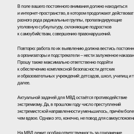
В поле вашего постоянного внимания должно находиться
и интернет-пространство, в котором продолжают действоват
разного рода радикальные группы, пропагандирующие
уголовную субкультуру, склоняющие подростков
к самоубийствам, совершению правонарушений.
Повторю: работа по их выявлению должна вестись постоянн
а организаторы и подстрекатели – нести залуженное наказан
Прошу также максимально ответственно подойти
к обеспечению комплексной безопасности детских
и образовательных учреждений: детсадов, школ, училищ и т
далее.
Актуальной задачей для МВД остаётся противодействие
экстремизму. Да, в прошлом году число преступлений
экстремистской направленности уменьшилось, причём боле
чем вдвое. Однако это, конечно, не повод для самоуспокоен
На МВД лежит особая ответственность за сохранение