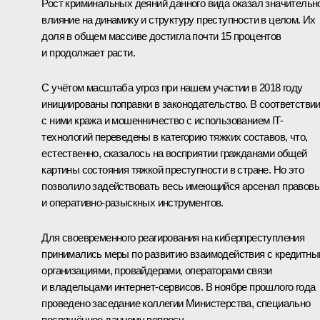
Рост криминальных деяний данного вида оказал значительн
влияние на динамику и структуру преступности в целом. Их
доля в общем массиве достигла почти 15 процентов
и продолжает расти.
С учётом масштаба угроз при нашем участии в 2018 году
инициированы поправки в законодательство. В соответстви
с ними кража и мошенничество с использованием IT-
технологий переведены в категорию тяжких составов, что,
естественно, сказалось на восприятии гражданами общей
картины состояния тяжкой преступности в стране. Но это
позволило задействовать весь имеющийся арсенал правов
и оперативно-разыскных инструментов.
Для своевременного реагирования на киберпреступления
принимались меры по развитию взаимодействия с кредитн
организациями, провайдерами, операторами связи
и владельцами интернет-сервисов. В ноябре прошлого года
проведено заседание коллегии Министерства, специально
посвящённое данному вопросу.