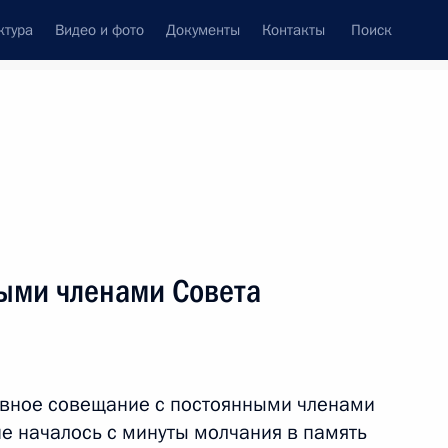
ктура
Видео и фото
Документы
Контакты
Поиск
Все темы
Подписаться на ленту
результатов
ыми членами Совета
ть следующие материалы
 Совета Безопасности
ивное совещание с постоянными членами
е началось с минуты молчания в память