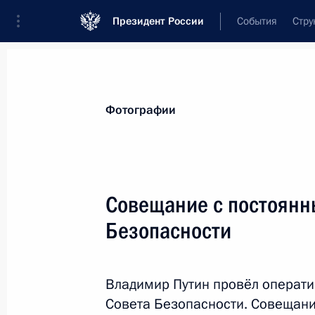
Президент России
События
Стру
Материалы по выбранной теме
Фотографии
Национальная безопасность,
1415 
Совещание с постоянн
Показа
Безопасности
Совещание с постоянными членами
Владимир Путин провёл операт
20 марта 2020 года, 14:40
Совета Безопасности. Совещани