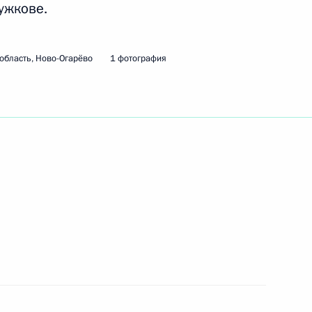
ужкове.
рственной политики в Арктике
область, Ново-Огарёво
1 фотография
 Совета Безопасности
 Совета Безопасности