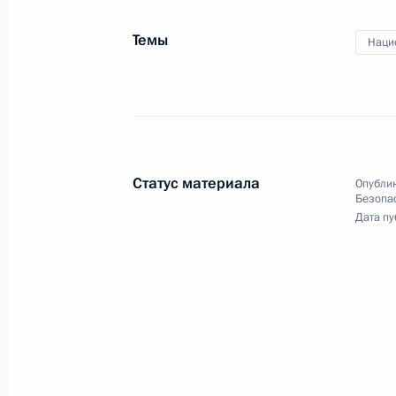
26 февраля 2020 года, 14:45
Темы
Наци
Совещание с постоянными членами
21 февраля 2020 года, 16:30
Статус материала
Опублик
Безопа
Заседание коллегии ФСБ
Дата пу
20 февраля 2020 года, 12:20
Совещание с постоянными членами
14 февраля 2020 года, 14:50