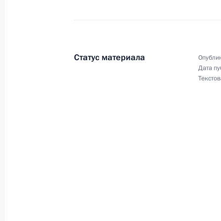
Совещание с постоянными членами
8 ноября 2016 года, 15:45
Статус материала
Опублик
Дата пу
Текстов
Совещание с постоянными членами
3 ноября 2016 года, 14:30
Совещание с постоянными членами
21 октября 2016 года, 12:50
Совещание с постоянными членами