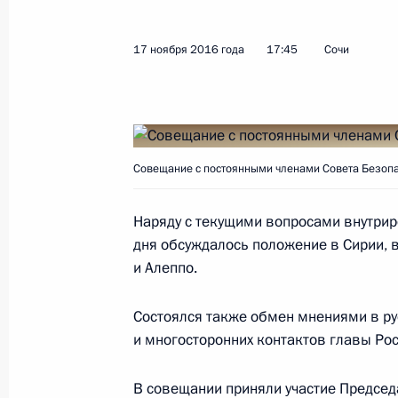
17 ноября 2016 года
17:45
Сочи
Заседание Совета Безопасности
7 декабря 2016 года, 14:45
Совещание с постоянными членами Совета Безопа
Совещание с постоянными членами
28 ноября 2016 года, 18:10
Наряду с текущими вопросами внутри
дня обсуждалось положение в Сирии, в
и Алеппо.
Совещание по вопросам создания 
Состоялся также обмен мнениями в ру
18 ноября 2016 года, 14:45
и многосторонних контактов главы Ро
В совещании приняли участие Предсе