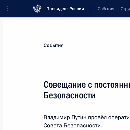
Президент России
События
Стру
Материалы по выбранной теме
События
Национальная безопасность,
1412 
Совещание с постоянн
Показа
Безопасности
Совещание с Сергеем Лавровым, 
и Александром Бортниковым
Владимир Путин провёл операт
Совета Безопасности.
19 декабря 2016 года, 22:45