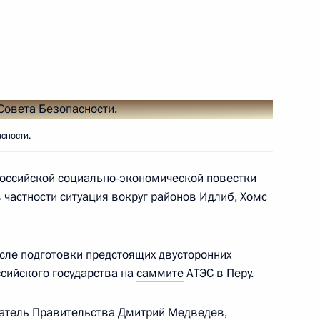
сности.
 Совета Безопасности
российской социально-экономической повестки
 частности ситуация вокруг районов Идлиб, Хомс
новых видов вооружений
сле подготовки предстоящих двусторонних
ссийского государства на
саммите
АТЭС в Перу.
датель Правительства
Дмитрий Медведев
,