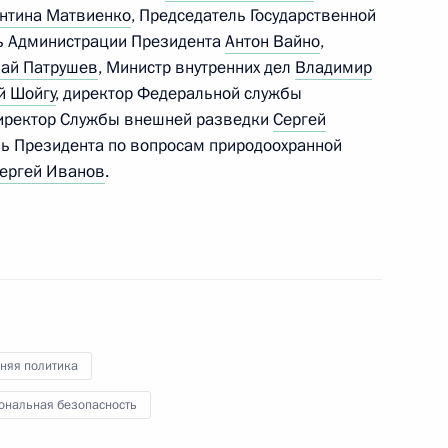
 Совета Безопасности
нтина Матвиенко
, Председатель Государственной
ль Администрации Президента
Антон Вайно
,
ай Патрушев
, Министр внутренних дел
Владимир
й Шойгу
, директор Федеральной службы
директор Службы внешней разведки
Сергей
ционной готовности ОПК
ль Президента по вопросам природоохранной
ергей Иванов
.
ерства обороны
няя политика
роны и представителями ВПК
ональная безопасность