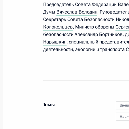
Совещание с постоянными членами
Председатель Совета Федерации
Вале
Думы
Вячеслав Володин
, Руководите
17 ноября 2016 года, 17:45
Секретарь Совета Безопасности
Никол
Колокольцев
, Министр обороны
Серге
безопасности
Александр Бортников
, 
Совещание по вопросам мобилиза
Нарышкин
, специальный представите
деятельности, экологии и транспорта
С
17 ноября 2016 года, 13:40
Совещание с руководством Минист
16 ноября 2016 года, 14:30
Темы
Внеш
Совещание с руководством Минобо
Наци
15 ноября 2016 года, 14:30