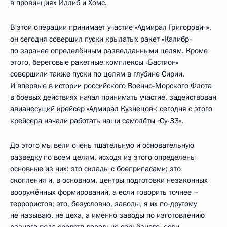
в провинциях Идлиб и Хомс.
В этой операции принимает участие «Адмирал Григорович»,
он сегодня совершил пуски крылатых ракет «Калибр»
по заранее определённым разведданными целям. Кроме
этого, береговые ракетные комплексы «Бастион»
совершили также пуски по целям в глубине Сирии.
И впервые в истории российского Военно-Морского Флота
в боевых действиях начал принимать участие, задействован
авианесущий крейсер «Адмирал Кузнецов»: сегодня с этого
крейсера начали работать наши самолёты «Су-33».
До этого мы вели очень тщательную и основательную
разведку по всем целям, исходя из этого определены
основные из них: это склады с боеприпасами; это
скопления и, в основном, центры подготовки незаконных
вооружённых формирований, а если говорить точнее –
террористов; это, безусловно, заводы, я их по‑другому
не называю, не цеха, а именно заводы по изготовлению
разного рода средств довольно серьёзного, если