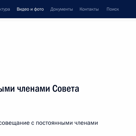
ктура
Видео и фото
Документы
Контакты
Поиск
си
ия, встречи
Встречи со СМИ
ноябрь, 2016
ть следующие материалы
ыми членами Совета
Конференция «Вперёд
в будущее: роль и место
 совещание с постоянными членами
России»