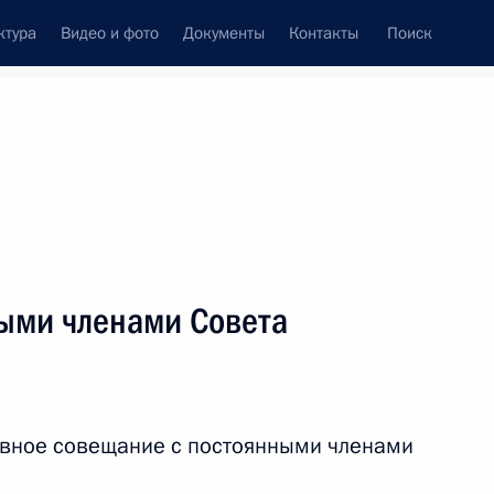
ктура
Видео и фото
Документы
Контакты
Поиск
ыми членами Совета
ивное совещание с постоянными членами