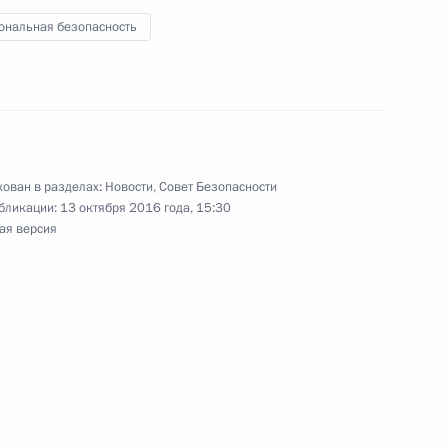
ональная безопасность
ован в разделах:
Новости
,
Совет Безопасности
бликации:
13 октября 2016 года, 15:30
ая версия
ные
Официальные
Правовая и
сетевые ресурсы
техническая
ссии
Президента России
информация
MAX
О портале
ВКонтакте
Об использовании
ии
информации сайта
Rutube
О персональных
Telegram-канал