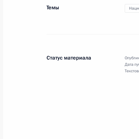
Темы
Наци
Статус материала
Опублик
Дата пу
Текстов
Разделы сайта
Информацион
Президента
ресурсы
России
Президента Ро
События
Президент России
Текущий ресурс
Структура
Конституция Росс
Видео и фото
Государственная
Документы