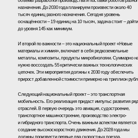
объёмы разработки производства и поставки роботов разног
назначения. До 2030 года планируем произвести около 40
тысяч единиц разного назначения. Сегодня уровень
оснащённости – 19 единиц на 10 тысяч, задача стоит – дойт
до уровня 145 как минимум.
И второй по важности – это национальный проект «Новые
материалы и химия», включает в себя редкоземельные
металлы, композиты, продукты микробиологии. Суммарно н
нужно воссоздать 55 критически важных технологических
цепочек. Эти мероприятия должны к 2030 году обеспечить
прирост добавленной стоимости примерно на триллион рубл
Следующий национальный проект – это транспортная
мобильность. Его реализация придаст импульс развития ря
отраслей. В первую очередь это авиация, судостроение,
транспортное машиностроение, производство электро-
и гибридного транспорта. Очень важным аспектом является
создание высокоскоростного движения. До 2028 года мы
должны произвести первые два скоростных поезда,