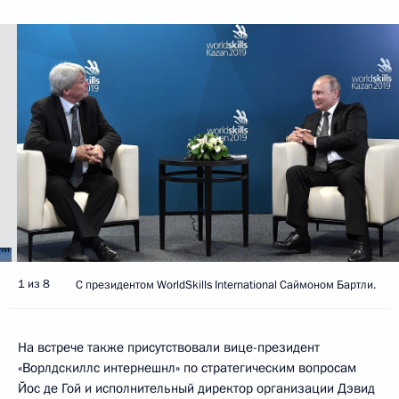
1 из 8
С президентом WorldSkills International Саймоном Бартли.
На встрече также присутствовали вице-президент
«Ворлдскиллс интернешнл» по стратегическим вопросам
Йос де Гой и исполнительный директор организации Дэвид