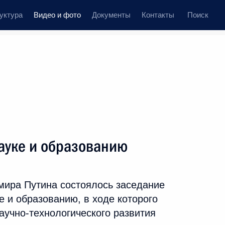
уктура
Видео и фото
Документы
Контакты
Поиск
иси
 встречи
Церемонии
декабрь, 2016
ть следующие материалы
ауке и образованию
Церемония вручения премии
ира Путина состоялось заседание
Русского географического
е и образованию, в ходе которого
общества
аучно-технологического развития