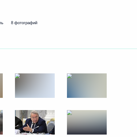
24 ноября 2016 года
9 фото
ль
8 фотографий
«Форум действий»
Общероссийского народного
фронта