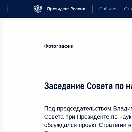
Президент России
События
Стр
Видеозаписи
Фотографии
Аудиозап
Все материалы
Поездки
Совещания,
Фотографии
Показа
Заседание Совета по н
Послание Президента
Под председательством Владим
Федеральному Собранию
Совета при Президенте по наук
обсуждался проект Стратегии н