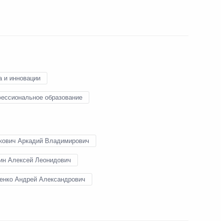
22 ноября 2016 года
10 фото
а и инновации
ессиональное образование
кович Аркадий Владимирович
ин Алексей Леонидович
вой энергетический конгресс
енко Андрей Александрович
ото