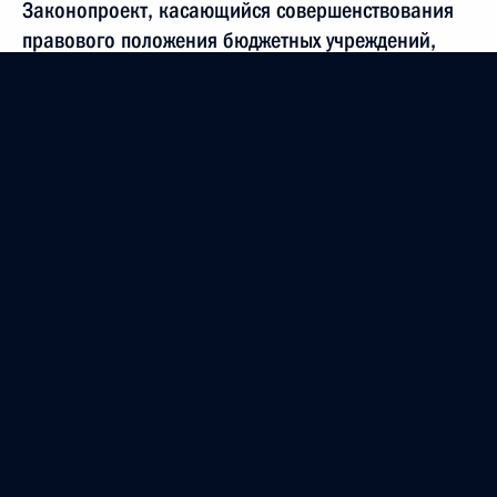
Законопроект, касающийся совершенствования
правового положения бюджетных учреждений,
обсуждался на специальном совещании
у Президента
6 мая 2010 года, 17:00
Дмитрий Медведев посетил центр образования
№627 в Москве
23 апреля 2010 года, 15:00
Беседа с преподавателями центра образования
№627
23 апреля 2010 года, 15:00