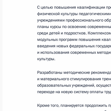
С целью повышения квалификации пре
физической культуры педагогическим
Стенографический отчёт о встрече 
учреждениями профессионального обр
«Учитель года России – 2010»
планы курсы по освоению современны
среди детей и подростков. Комплексо
5 октября 2010 года, 18:00
модульных программ повышения квали
введения новых федеральных государ
и использования современных методи
Об исполнении поручения Президе
культуры.
преподавания физической культуры
5 октября 2010 года, 10:00
Разработаны методические рекоменда
и материального стимулирования трен
образовательных учреждений, осущест
переходе на новую систему оплаты тру
Беседа с преподавателями и родит
президентского кадетского училищ
Кроме того, планируется продолжить 
1 сентября 2010 года, 14:00