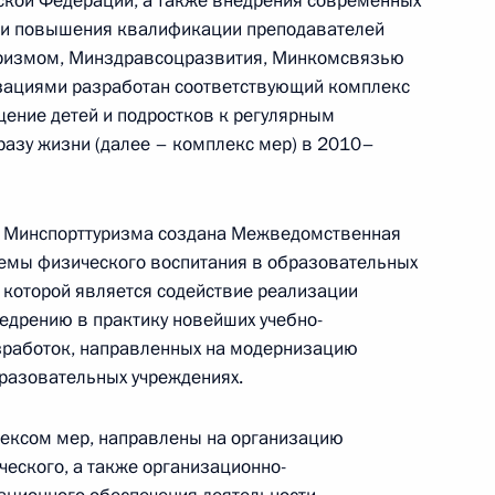
ской Федерации, а также внедрения современных
и и повышения квалификации преподавателей
уризмом, Минздравсоцразвития, Минкомсвязью
азовании в части
зациями разработан соответствующий комплекс
рственного экзамена
ение детей и подростков к регулярным
азу жизни (далее – комплекс мер) в 2010–
 Минспорттуризма создана Межведомственная
та о разработке мер,
емы физического воспитания в образовательных
ойчивого функционирования
ч которой является содействие реализации
ско-акушерских пунктов
недрению в практику новейших учебно-
ого Кавказа
азработок, направленных на модернизацию
разовательных учреждениях.
ексом мер, направлены на организацию
ческого, а также организационно-
в России