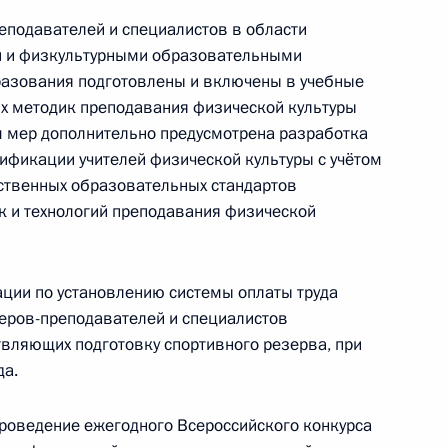
подавателей и специалистов в области
и и физкультурными образовательными
с лауреатами конкурса
азования подготовлены и включены в учебные
х методик преподавания физической культуры
м мер дополнительно предусмотрена разработка
фикации учителей физической культуры с учётом
ственных образовательных стандартов
к и технологий преподавания физической
нта о совершенствовании
 в школах
ции по установлению системы оплаты труда
еров-преподавателей и специалистов
вляющих подготовку спортивного резерва, при
да.
елями воспитанников первого
а
проведение ежегодного Всероссийского конкурса