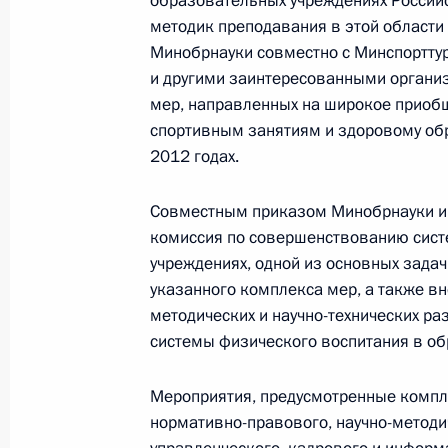
образовательных учреждениях Россий
методик преподавания в этой област
Минобрнауки совместно с Минспортт
Внесены изменения в закон об обр
и другими заинтересованными органи
совершенствования единого госуда
мер, направленных на широкое приобщ
3 февраля 2011 года, 09:00
спортивным занятиям и здоровому обр
2012 годах.
Совместным приказом Минобрнауки и
Об исполнении поручения Президен
комиссия по совершенствованию сист
направленных на обеспечение уст
учреждениях, одной из основных зада
малокомплектных школ и фельдшер
указанного комплекса мер, а также в
в труднодоступных районах Северн
методических и научно-технических р
24 декабря 2010 года, 11:00
системы физического воспитания в об
Мероприятия, предусмотренные компл
нормативно-правового, научно-методи
Церемония закрытия Года учителя 