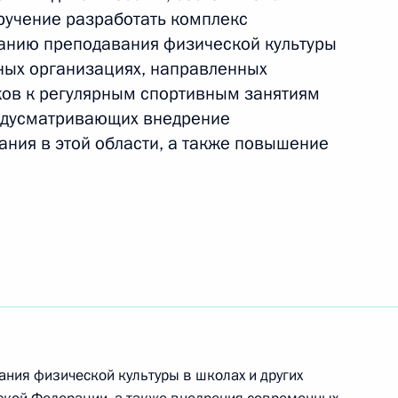
оручение разработать комплекс
анию преподавания физической культуры
ьных организациях, направленных
ков к регулярным спортивным занятиям
о фонда Президента
редусматривающих внедрение
ния в этой области, а также повышение
азования и науки Андреем
ны более 1000 новых книг
ния физической культуры в школах и других