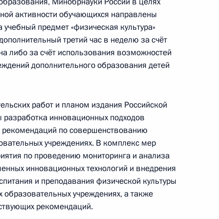
образования, Минобрнауки России в целях
ьной активности обучающихся направлены
а учебный предмет «физическая культура»
ополнительный третий час в неделю за счёт
й порядок лицензирования
ана либо за счёт использования возможностей
еждений дополнительного образования детей
тельских работ и планом издания Российской
нта о привлечении
 разработка инновационных подходов
для работы в школах
х рекомендаций по совершенствованию
овательных учреждениях. В комплекс мер
ятия по проведению мониторинга и анализа
енных инновационных технологий и внедрения
спитания и преподавания физической культуры
дагогов с Днём учителя
 образовательных учреждениях, а также
тствующих рекомендаций.