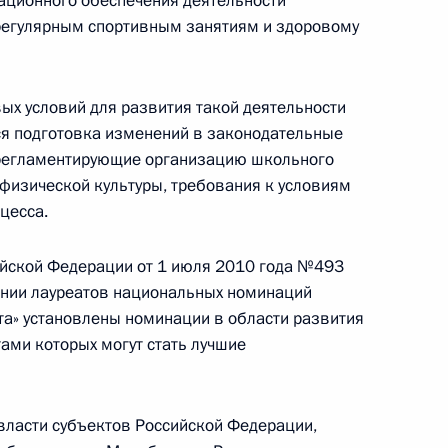
ационного обеспечения деятельности
 регулярным спортивным занятиям и здоровому
ижегородской области
ых условий для развития такой деятельности
тся подготовка изменений в законодательные
 регламентирующие организацию школьного
 физической культуры, требования к условиям
цесса.
 школ Краснодарского края
йской Федерации от 1 июля 2010 года №493
нии лауреатов национальных номинаций
та» установлены номинации в области развития
тами которых могут стать лучшие
бсуждение проекта нового
 власти субъектов Российской Федерации,