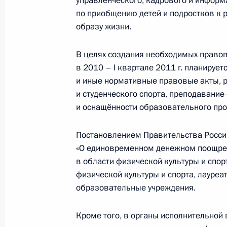
управленческого, кадрового и информ
17 декабря 2010 года, 16:00
по приобщению детей и подростков к
образу жизни.
Рабочая встреча с губернатором Н
В целях создания необходимых правов
Валерием Шанцевым
в 2010 – I квартале 2011 г. планируе
и иные нормативные правовые акты,
15 декабря 2010 года, 17:00
и студенческого спорта, преподавание
и оснащённости образовательного про
Дмитрий Медведев посетил одну из
Постановлением Правительства Росси
«О единовременном денежном поощре
2 декабря 2010 года, 14:00
в области физической культуры и спор
физической культуры и спорта, лауреа
образовательные учреждения.
С 1 декабря в интернете открыто о
закона об образовании
Кроме того, в органы исполнительной
1 декабря 2010 года, 09:00