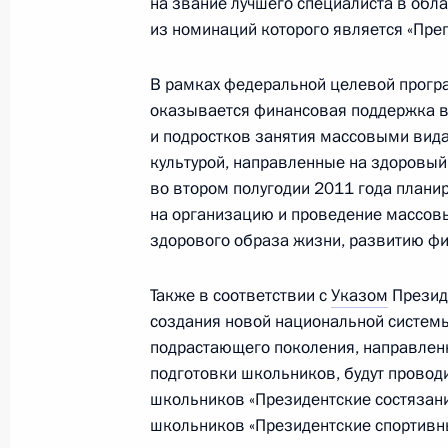
на звание лучшего специалиста в обла
из номинаций которого является «Преп
Беседа с воспитанниками первого 
В рамках федеральной целевой прогр
училища
оказывается финансовая поддержка в
и подростков занятия массовыми вид
1 сентября 2010 года, 13:00
культурой, направленные на здоровый
во втором полугодии 2011 года плани
на организацию и проведение массовы
В День знаний Дмитрий Медведев п
здорового образа жизни, развитию физ
первого президентского кадетског
Также в соответствии с
Указом
Президе
1 сентября 2010 года, 12:00
создания новой национальной системы
подрастающего поколения, направлен
подготовки школьников, будут провод
Выступление на открытии первого 
школьников «Президентские состязани
училища
школьников «Президентские спортивн