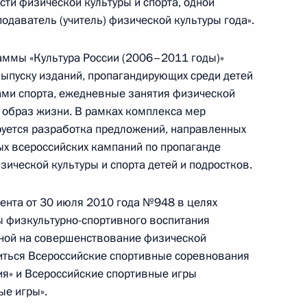
сти физической культуры и спорта, одной
одаватель (учитель) физической культуры года».
президентского кадетского
аммы «Культура России (2006–2011 годы)»
ыпуску изданий, пропагандирующих среди детей
ами спорта, ежедневные занятия физической
 образ жизни. В рамках комплекса мер
руется разработка предложений, направленных
х всероссийских кампаний по пропаганде
ринял участие в открытии
ической культуры и спорта детей и подростков.
о училища
нта от 30 июля 2010 года №948 в целях
 физкультурно-спортивного воспитания
ной на совершенствование физической
иться Всероссийские спортивные соревнования
президентского кадетского
я» и Всероссийские спортивные игры
ые игры».