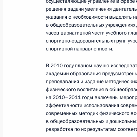
осуществляющие управление в сфере 
решения задачи увеличения двигател
указания о необходимости выделять н
в общеобразовательных учреждениях д
Подписан закон, совершенствующи
часов вариативной части учебного пл
образовательной деятельности
спортивно-оздоровительных групп учр
10 ноября 2010 года, 09:10
спортивной направленности.
В 2010 году планом научно-исследова
Об исполнении поручения Президе
академии образования предусмотрены
перспективных выпускников вузов 
преподавания и издание методически
физического воспитания в общеобраз
7 октября 2010 года, 13:30
на 2010–2011 годы включены меропри
эффективности использования соврем
современных методик физического во
Президент поздравил российских пе
в общеобразовательных и дошкольных
разработка по их результатам соотве
5 октября 2010 года, 19:20