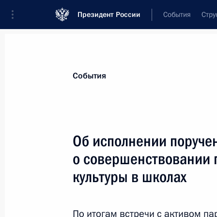
Президент России
События
Стру
Материалы по выбранной теме
События
Школа,
412 результатов
Об исполнении поруче
Показа
о совершенствовании 
культуры в школах
Об исполнении поручения Президен
школьных зданий, соответствующи
организации образовательного пр
По итогам
встречи
с активом пар