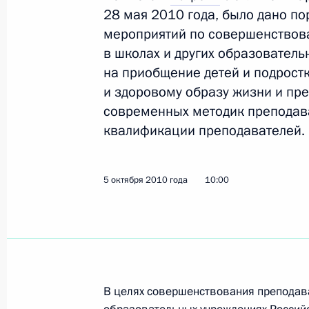
6 мая 2011 года, 18:40
28 мая 2010 года, было дано п
мероприятий по совершенствов
в школах и других образовател
на приобщение детей и подрост
О выделении средств из резервног
и здоровому образу жизни и п
1 мая 2011 года, 11:00
современных методик преподава
квалификации преподавателей.
Рабочая встреча с Министром обр
Фурсенко
5 октября 2010 года
10:00
19 апреля 2011 года, 16:45
Соловецкой средней школе переда
В целях совершенствования преподава
11 апреля 2011 года, 12:40