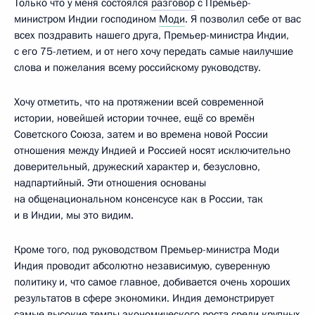
Только что у меня состоялся
разговор
с Премьер-
министром Индии господином
Моди
. Я позволил себе от вас
всех поздравить нашего друга, Премьер-министра Индии,
с его 75-летием, и от него хочу передать самые наилучшие
слова и пожелания всему российскому руководству.
Хочу отметить, что на протяжении всей современной
истории, новейшей истории точнее, ещё со времён
Советского Союза, затем и во времена новой России
отношения между Индией и Россией носят исключительно
доверительный, дружеский характер и, безусловно,
надпартийный. Эти отношения основаны
на общенациональном консенсусе как в России, так
и в Индии, мы это видим.
Кроме того, под руководством Премьер-министра Моди
Индия проводит абсолютно независимую, суверенную
политику и, что самое главное, добивается очень хороших
результатов в сфере экономики. Индия демонстрирует
самые высокие темпы экономического роста среди крупных