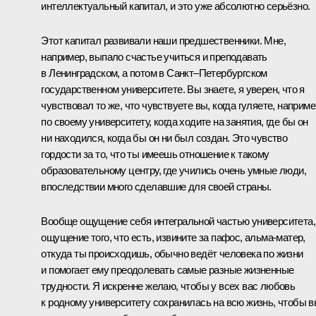
интеллектуальный капитал, и это уже абсолютно серьёзно.
Этот капитал развивали наши предшественники. Мне,
например, выпало счастье учиться и преподавать
в Ленинградском, а потом в Санкт–Петербургском
государственном университете. Вы знаете, я уверен, что я
чувствовал то же, что чувствуете вы, когда гуляете, наприме
по своему университету, когда ходите на занятия, где бы он
ни находился, когда бы он ни был создан. Это чувство
гордости за то, что ты имеешь отношение к такому
образовательному центру, где учились очень умные люди,
впоследствии много сделавшие для своей страны.
Вообще ощущение себя интегральной частью университета,
ощущение того, что есть, извините за пафос, альма-матер,
откуда ты происходишь, обычно ведёт человека по жизни
и помогает ему преодолевать самые разные жизненные
трудности. Я искренне желаю, чтобы у всех вас любовь
к родному университету сохранилась на всю жизнь, чтобы 