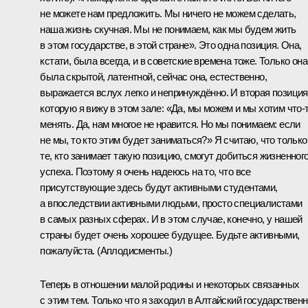
не можете нам предложить. Мы ничего не можем сделать,
наша жизнь скучная. Мы не понимаем, как мы будем жить
в этом государстве, в этой стране». Это одна позиция. Она,
кстати, была всегда, и в советские времена тоже. Только она
была скрытой, латентной, сейчас она, естественно,
выражается вслух легко и непринуждённо. И вторая позиция
которую я вижу в этом зале: «Да, мы можем и мы хотим что‑
менять. Да, нам многое не нравится. Но мы понимаем: если
не мы, то кто этим будет заниматься?» Я считаю, что только
те, кто занимает такую позицию, смогут добиться жизненног
успеха. Поэтому я очень надеюсь на то, что все
присутствующие здесь будут активными студентами,
а впоследствии активными людьми, просто специалистами
в самых разных сферах. И в этом случае, конечно, у нашей
страны будет очень хорошее будущее. Будьте активными,
пожалуйста.
(Аплодисменты.)
Теперь в отношении малой родины и некоторых связанных
с этим тем. Только что я заходил в Алтайский государствен