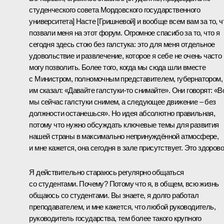
студенческого совета Мордовского государственного
университета] Насте [Гришневой] и вообще всем вам за то, ч
позвали меня на этот форум. Огромное спасибо за то, что я
сегодня здесь стою без галстука: это для меня отдельное
удовольствие и развлечение, которое я себе не очень часто
могу позволить. Более того, когда мы сюда шли вместе
с Министром, полномочным представителем, губернатором,
им сказал: «Давайте галстуки‑то снимайте». Они говорят: «В
мы сейчас галстуки снимем, а следующее движение – без
должности останешься». Но идея абсолютно правильная,
потому что нужно обсуждать ключевые темы для развития
нашей страны в максимально непринуждённой атмосфере,
и мне кажется, она сегодня в зале присутствует. Это здорово
Я действительно стараюсь регулярно общаться
со студентами. Почему? Потому что я, в общем, всю жизнь
общаюсь со студентами. Вы знаете, я долго работал
преподавателем, и мне кажется, что любой руководитель,
руководитель государства, тем более такого крупного