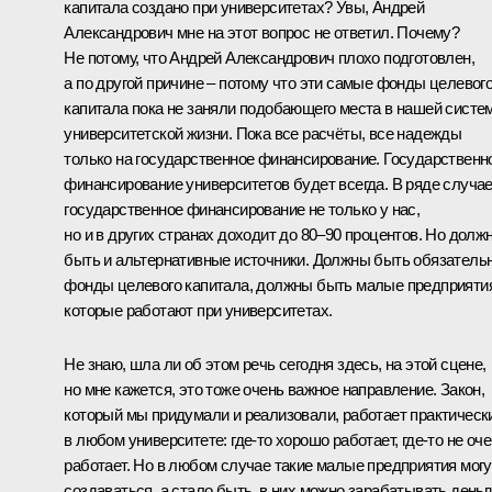
капитала создано при университетах? Увы, Андрей
Александрович мне на этот вопрос не ответил. Почему?
Не потому, что Андрей Александрович плохо подготовлен,
а по другой причине – потому что эти самые фонды целевог
капитала пока не заняли подобающего места в нашей систе
университетской жизни. Пока все расчёты, все надежды
только на государственное финансирование. Государственн
финансирование университетов будет всегда. В ряде случа
государственное финансирование не только у нас,
но и в других странах доходит до 80–90 процентов. Но долж
быть и альтернативные источники. Должны быть обязатель
фонды целевого капитала, должны быть малые предприяти
которые работают при университетах.
Не знаю, шла ли об этом речь сегодня здесь, на этой сцене,
но мне кажется, это тоже очень важное направление. Закон,
который мы придумали и реализовали, работает практическ
в любом университете: где‑то хорошо работает, где‑то не оч
работает. Но в любом случае такие малые предприятия могу
создаваться, а стало быть, в них можно зарабатывать деньг