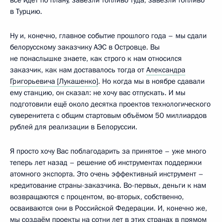
всё идёт по плану, завезли топливо туда, завезли топливо
в Турцию.
Ну и, конечно, главное событие прошлого года – мы сдали
белорусскому заказчику АЭС в Островце. Вы
не понаслышке знаете, как строго к нам относился
заказчик, как нам доставалось тогда от
Александра
Григорьевича [Лукашенко]
. Но когда мы в ноябре сдавали
ему станцию, он сказал: не хочу вас отпускать. И мы
подготовили ещё около десятка проектов технологического
суверенитета с общим стартовым объёмом 50 миллиардов
рублей для реализации в Белоруссии.
Я просто хочу Вас поблагодарить за принятое – уже много
теперь лет назад – решение об инструментах поддержки
атомного экспорта. Это очень эффективный инструмент –
кредитование страны-заказчика. Во-первых, деньги к нам
возвращаются с процентом, во-вторых, собственно,
осваиваются они в Российской Федерации. И, конечно же,
мы создаём проекты на сотни лет в этих странах в прямом