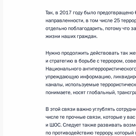
28 октября 2017 года, 23:25
Так, в 2017 году было предотвращено 
направленности, в том числе 25 террор
отдельно поблагодарить, потому что з
Телефонный разговор с Президен
жизни наших граждан.
Макроном
Нужно продолжить действовать так же
15 сентября 2017 года, 15:30
и стратегию в борьбе с террором, со
Национального антитеррористического
упреждающую информацию, ликвидиро
Встреча со спецпредставителем Пр
каналы, используемые террористическ
Ирана Мохаммадом Джавадом За
понимаете, носят глобальный, трансгр
13 сентября 2017 года, 17:00
В этой связи важно углублять сотруд
числе те прочные связи, которые у ва
и ШОС. Следует также развивать воз
Соболезнования Королю Испании Ф
по противодействию террору, который 