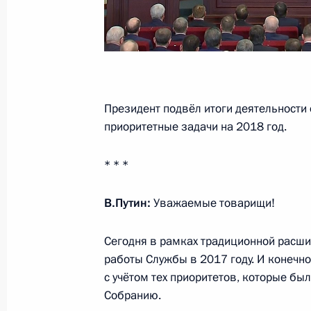
Совещание с постоянными членами
25 декабря 2017 года, 13:35
Президент подвёл итоги деятельности
приоритетные задачи на 2018 год.
Телефонный разговор с Королём С
Бен Абдель Азизом Аль Саудом
* * *
21 декабря 2017 года, 16:50
В.Путин:
Уважаемые товарищи!
Встреча с руководителями органов
Сегодня в рамках традиционной расши
стран СНГ
работы Службы в 2017 году. И конечно,
с учётом тех приоритетов, которые б
19 декабря 2017 года, 16:00
Собранию.