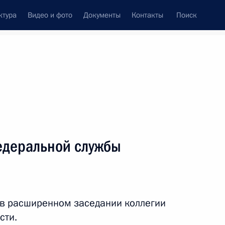
ктура
Видео и фото
Документы
Контакты
Поиск
Все темы
Подписаться на ленту
татов
едеральной службы
ть следующие материалы
ом Турции Реджепом Тайипом
 в расширенном заседании коллегии
сти.