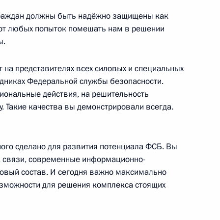
граждан должны быть надёжно защищены как
том США Дональдом Трампом
з, от любых попыток помешать нам в решении
ы.
т на представителях всех силовых и специальных
рудниках Федеральной службы безопасности.
иональные действия, на решительность
. Такие качества вы демонстрировали всегда.
ного сделано для развития потенциала ФСБ. Вы
ими военными на авиабазе
а связи, современные информационно-
ровый состав. И сегодня важно максимально
озможности для решения комплекса стоящих