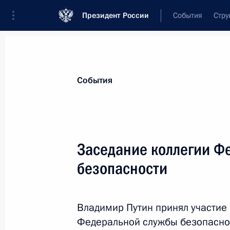
Президент России
События
Стру
Материалы по выбранной теме
События
Борьба с терроризмом,
395 резуль
Заседание коллегии Ф
Показа
безопасности
Телефонный разговор с Президент
Эрдоганом
Владимир Путин принял участие
Федеральной службы безопасно
9 апреля 2018 года, 15:20