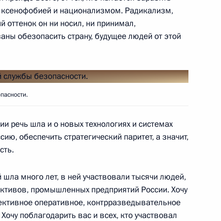
тов в Сирии
, ксенофобией и национализмом. Радикализм,
й оттенок он ни носил, ни принимал,
заны обезопасить страну, будущее людей от этой
ть предыдущие материалы
пасности.
и речь шла и о новых технологиях и системах
ию, обеспечить стратегический паритет, а значит,
енно-Морского Флота
сть.
 шла много лет, в ней участвовали тысячи людей,
ективов, промышленных предприятий России. Хочу
фективное оперативное, контрразведывательное
Хочу поблагодарить вас и всех, кто участвовал