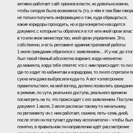
активно работает сайт органов власти, но довольно важно,
чтобы сегодня была возможность (то, о чём я там Вам говор
не только получить информацию о том, куда обращаться,
какие коридоры проходить, но и где конкретно находится
документ, с которым ты обратился в тот или иной орган влас
в то или иное министерство, иной орган управления. Это,
собственно, и есть регламент административной работы:
1 июля гражданин обратился с заявлением… И у нас до этог
был такой тёмный абсолютно вариант, когда непонятно
до момента, когда тебе ответят, что с ним происходит: то ли 
где‑то ходит по кабинетам и коридорам, то ли его спрятали п
сукно или даже выбросили куда‑то. А вот «электронное
правительство», на мой взгляд, должно позволить граждани
в режиме, по сути, реального доступа, реального времени
посмотреть на то, что происходит с его заявлением. Поступ
документ 1 июля, 2 июля расписан такому‑то начальнику,
по регламенту он с ним работает, скажем, пять–семь дней,
после этого он поступает другому исполнителю – чтобы бы
понятно, в правильном ли направлении идёт рассмотрение