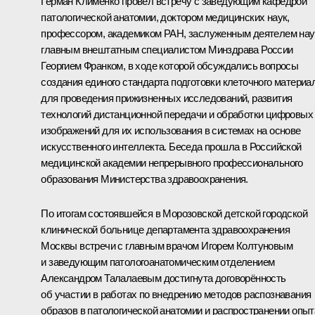
Герман Клименко
провёл встречу с заведующим кафедрой
патологической анатомии, доктором медицинских наук,
профессором, академиком РАН, заслуженным деятелем нау
главным внештатным специалистом Минздрава России
Георгием Франком, в ходе которой обсуждались вопросы
создания единого стандарта подготовки клеточного материа
для проведения прижизненных исследований, развития
технологий дистанционной передачи и обработки цифровых
изображений для их использования в системах на основе
искусственного интеллекта. Беседа прошла в Российской
медицинской академии непрерывного профессионального
образования Министерства здравоохранения.
По итогам состоявшейся в Морозовской детской городской
клинической больнице департамента здравоохранения
Москвы встречи с главным врачом Игорем Колтуновым
и заведующим патологоанатомическим отделением
Александром Талалаевым достигнута договорённость
об участии в работах по внедрению методов распознавания
образов в патологической анатомии и распространении опыт