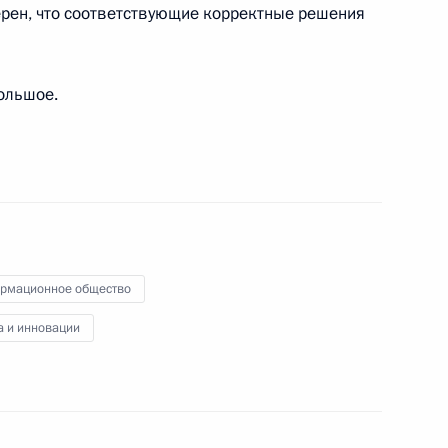
ерен, что соответствующие корректные решения
нта по определению
большое.
арственной информационной
ть предыдущие материалы
рмационное общество
а и инновации
енно-Морского Флота