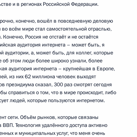
стве и в регионах Российской Федерации.
усиление уголовной
прочно, конечно, вошёл в повседневную деловую
ных средств с использованием
и во всём мире стал самостоятельной отраслью,
сфере
 Конечно, Россия не отстаёт и не остаётся
сийская аудитория интернета – может быть, я
й аудитории, а, может быть, для коллег, которые
не об этом люди более широко узнали, более
кая аудитория интернета – крупнейшая в Европе,
 конституционный закон
й, из них 62 миллиона человек выходят
ов президиума сказал, 300 раз смотрят сегодня
обы справиться о том, что в мире происходит, либо
сует людей, которые пользуются интернетом.
нт сети. Объём рынков, которые связаны
ечи с интернет-
в ВВП. Технология удалённого доступа активно
лями Фонда развития
енных и муниципальных услуг, что меня очень