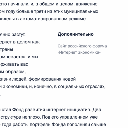
 это начинали, и, в общем и целом, движение
ом году больше трети из этих муниципальных
тавлены в автоматизированном режиме.
Дополнительно
янно растут.
лями
ернет в целом как
Сайт российского форума
страны
«Интернет экономика»
 сомневается, и мы
ерживать вас
им образом,
 жизни людей, формирования новой
 экономики, и, конечно, в социальных отраслях,
.
ламе
 стал Фонд развития интернет-инициатив. Два
 структура неплохо. Под его управлением уже
,5 года работы портфель Фонда пополнили свыше