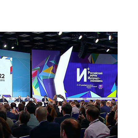
комиссии
конодательные акты в части
в в деятельности органов
нения, направленные
 администрирования