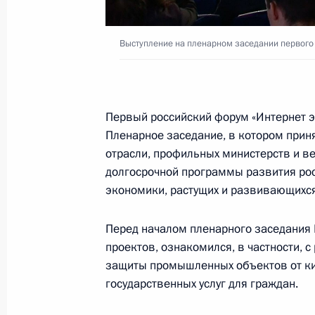
2 мая 2016 года, 12:45
Выступление на пленарном заседании первого
Внесены изменения в Кодекс об а
правонарушениях
30 декабря 2015 года, 17:35
Первый российский форум «Интернет 
Пленарное заседание, в котором приня
отрасли, профильных министерств и в
Внесены изменения в закон об эле
долгосрочной программы развития рос
экономики, растущих и развивающихся
30 декабря 2015 года, 14:20
Перед началом пленарного заседания
проектов, ознакомился, в частности, 
Первый российский форум «Интерн
защиты промышленных объектов от ки
государственных услуг для граждан.
22 декабря 2015 года, 15:30