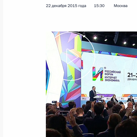
22 декабря 2015 года
15:30
Москва
Заседание Военно-промышленной 
28 июня 2016 года, 17:00
Внесены изменения в отдельные за
применения электронных документо
судебной власти
23 июня 2016 года, 20:20
В Налоговый кодекс внесены изме
на совершенствование налогового