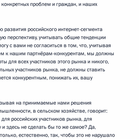
 конкретных проблем и граждан, и наших
акона об информации,
защите информации, а также
ю развития российского интернет-сегмента
ную перспективу, учитывать общие тенденции
огу с вами не согласиться в том, что, учитывая
ием к нашим партнёрам-конкурентам, мы должны
ты для всех участников этого рынка и никого,
альных участников рынка, не должны ставить
ерендуме
яется конкурентным, понижать их, вашу
указывая на принимаемые нами решения
ышленности, в сельском хозяйстве, говорит:
та по поддержке интернет-
для российских участников рынка, для
ризацию и изучение русского
и здесь не сделать бы то же самое? Да,
только, естественно, так, чтобы это не нарушало