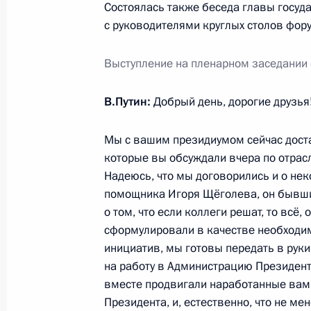
Состоялась также беседа главы госуд
с руководителями круглых столов фор
Встреча с представителями отечест
22 декабря 2015 года, 15:20
Выступление на пленарном заседании
В.Путин:
Добрый день, дорогие друзья
Подписан закон о создании Единог
недвижимости
Мы с вашим президиумом сейчас доста
которые вы обсуждали вчера по отрас
14 июля 2015 года, 13:45
Надеюсь, что мы договорились и о нек
помощника Игоря Щёголева, он бывши
о том, что если коллеги решат, то всё,
Подписан закон, предусматривающ
сформулировали в качестве необходи
российских программ для электро
инициатив, мы готовы передать в руки 
и баз данных
на работу в Администрацию Президент
вместе продвигали наработанные вам
30 июня 2015 года, 22:10
Президента, и, естественно, что не ме