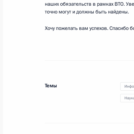
12 декабря 2014 года, 18:00
наших обязательств в рамках ВТО. Ув
точно могут и должны быть найдены.
Об исполнении поручения Президе
Хочу пожелать вам успехов. Спасибо 
источника финансирования госуд
системы ЖКХ
25 ноября 2014 года, 14:45
Показа
Темы
Инфо
Наук
Встреча с военнослужащими Во