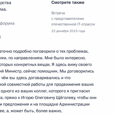
Смотрите также
арства
ума.
венной IT-отрасли
Встреча
с представителями
 форума
отечественной IT-отрасли
22 декабря 2015 года
!
о государственного реестра
точно подробно поговорили о тех проблемах,
лям, по направлениям. Мне было интересно.
оторых конкретных вещах. Я здесь вижу своего
й Министр, сейчас помощник. Мы договорились
 о чём вы здесь договаривались и что
ий создание единого реестра
мой совместной работы для продвижения ваших
нных вычислительных машин
одного из ваших коллег, которого я пригласил
а, прямо к Игорю Олеговичу Щёголеву, чтобы они
и предложения и на площадке Администрации
нее, а, может быть, более важно,