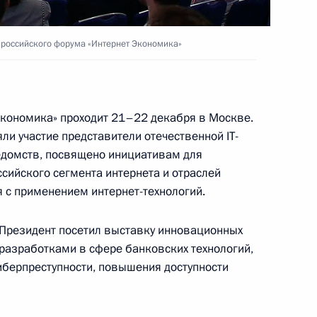
 российского форума «Интернет Экономика»
дминистративных
экономика» проходит 21–22 декабря в Москве.
ли участие представители отечественной IT-
едомств, посвящено инициативам для
ктронной подписи
сийского сегмента интернета и отраслей
 с применением интернет-технологий.
 Президент посетил выставку инновационных
с разработками в сфере банковских технологий,
ет экономика»
берпреступности, повышения доступности