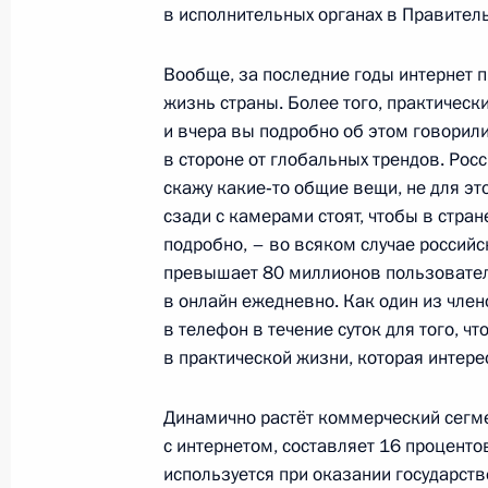
в исполнительных органах в Правитель
Подписан закон, направленный на 
Вообще, за последние годы интернет 
ответственности за хищение денеж
жизнь страны. Более того, практическ
высоких технологий в банковской 
и вчера вы подробно об этом говорили.
в стороне от глобальных трендов. Рос
8 июня 2015 года, 17:20
скажу какие‑то общие вещи, не для это
сзади с камерами стоят, чтобы в стра
подробно, – во всяком случае российс
Внесены изменения в Федеральный
превышает 80 миллионов пользователе
о Конституционном Суде
в онлайн ежедневно. Как один из член
в телефон в течение суток для того, чт
8 июня 2015 года, 13:50
в практической жизни, которая интере
Динамично растёт коммерческий сегме
Перечень поручений по итогам встр
с интернетом, составляет 16 проценто
предпринимателями и представите
используется при оказании государств
интернет-инициатив