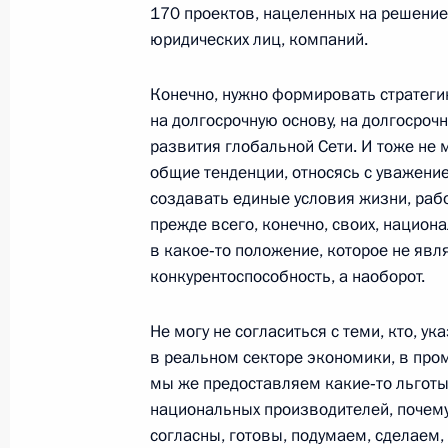
170 проектов, нацеленных на решение
юридических лиц, компаний.
Внесены изменения в ряд статей з
информационных технологиях и о 
Конечно, нужно формировать стратеги
КоАП
на долгосрочную основу, на долгосроч
31 декабря 2014 года, 14:45
развития глобальной Сети. И тоже не м
общие тенденции, относясь с уважен
создавать единые условия жизни, рабо
прежде всего, конечно, своих, национ
Внесены изменения в закон о реф
в какое‑то положение, которое не явл
23 декабря 2014 года, 13:30
конкурентоспособность, а наоборот.
Не могу не согласиться с теми, кто, 
в реальном секторе экономики, в пром
Об исполнении поручения Президен
мы же предоставляем какие‑то льготы 
проектов, направленных на популя
национальных производителей, почему 
языка
согласны, готовы, подумаем, сделаем, 