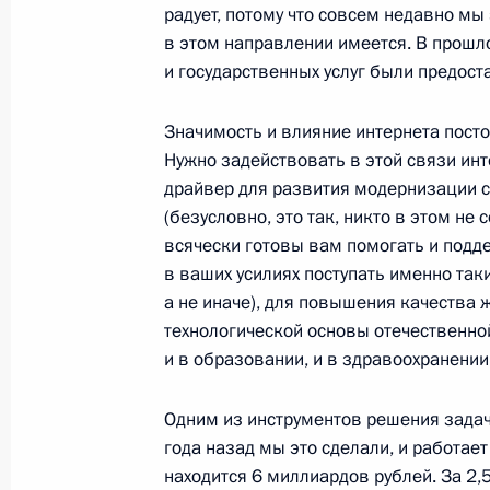
радует, потому что совсем недавно мы
19 мая 2015 года, 18:00
в этом направлении имеется. В прошл
и государственных услуг были предос
Значимость и влияние интернета посто
Встреча с интернет-предпринимате
Нужно задействовать в этой связи инт
27 марта 2015 года, 16:10
драйвер для развития модернизации 
(безусловно, это так, никто в этом не
всячески готовы вам помогать и подд
Заседание коллегии ФСБ
в ваших усилиях поступать именно так
а не иначе), для повышения качества
26 марта 2015 года, 14:25
технологической основы отечественной
и в образовании, и в здравоохранении
Внесены изменения в закон о рек
Одним из инструментов решения задач
года назад мы это сделали, и работает
4 февраля 2015 года, 12:35
находится 6 миллиардов рублей. За 2