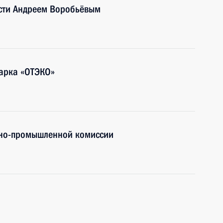
асти Андреем Воробьёвым
парка «ОТЭКО»
нно-промышленной комиссии