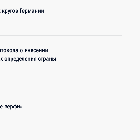
х кругов Германии
отокола о внесении
х определения страны
е верфи»