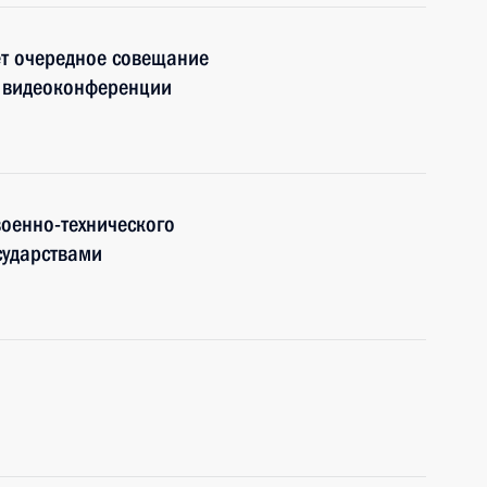
ёт очередное совещание
е видеоконференции
оенно-технического
сударствами