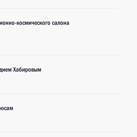
ионно-космического салона
адием Хабировым
росам