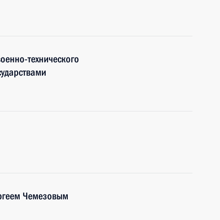
оенно-технического
сударствами
ергеем Чемезовым