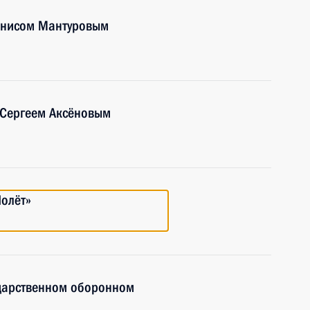
енисом Мантуровым
 Сергеем Аксёновым
олёт»
ударственном оборонном