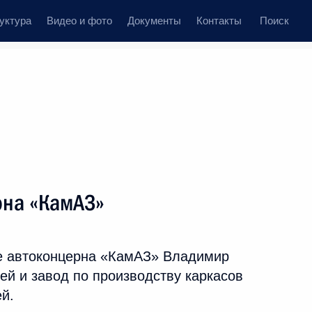
уктура
Видео и фото
Документы
Контакты
Поиск
Все темы
Подписаться на ленту
рна «КамАЗ»
ть следующие материалы
е автоконцерна «КамАЗ» Владимир
ВАЗ»
ей и завод по производству каркасов
й.