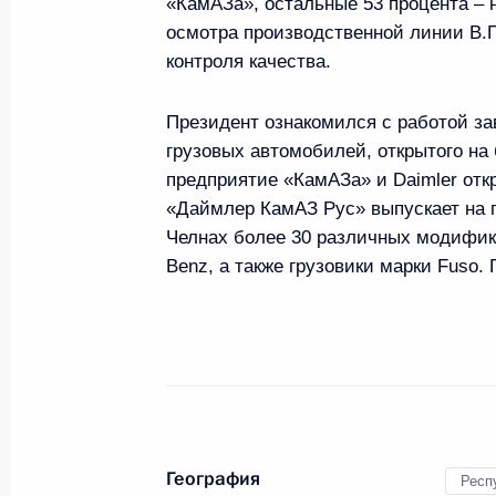
«КамАЗа», остальные 53 процента – 
осмотра производственной линии В.
28 декабря 2019 года, 19:20
контроля качества.
Президент ознакомился с работой за
Заседание Комиссии по вопросам в
грузовых автомобилей, открытого на
сотрудничества с иностранными го
предприятие «КамАЗа» и Daimler отк
16 декабря 2019 года, 13:45
«Даймлер КамАЗ Рус» выпускает на 
Челнах более 30 различных модифик
Benz, а также грузовики марки Fuso. 
Поездка в Татарстан
13 декабря 2019 года
Встреча с Сергеем Когогиным и С
География
Респ
13 декабря 2019 года, 19:30