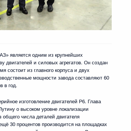
енисом Мантуровым
 Сергеем Аксёновым
мАЗ» является одним из крупнейших
ву двигателей и силовых агрегатов. Он создан
мя состоит из главного корпуса и двух
изводственные мощности завода составляют 60
олёт»
в в год.
ерийное изготовление двигателей Р6. Глава
Путину о высоком уровне локализации
з общего числа деталей двигателя
ударственном оборонном
 ещё 30 процентов производится на площадках