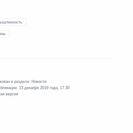
бильного завода «КамАЗ»
ышленность
оны
кован в разделе:
Новости
убликации:
13 декабря 2019 года, 17:30
вая версия
рпорацию «КамАЗ»