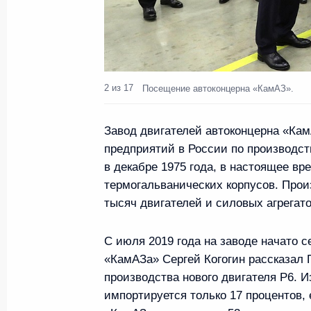
Встреча с главой Минпромторга Д
23 марта 2020 года, 13:45
2 из 17
Посещение автоконцерна «КамАЗ».
Встреча с главой Республики Крым
Завод двигателей автоконцерна «Ка
19 марта 2020 года, 11:00
предприятий в России по производст
в декабре 1975 года, в настоящее вре
термогальванических корпусов. Про
Посещение парашютного завода «П
тысяч двигателей и силовых агрегато
6 марта 2020 года, 16:00
С июля 2019 года на заводе начато с
«КамАЗа» Сергей Когогин рассказал 
производства нового двигателя Р6. И
Внесены изменения в закон о гос
импортируется только 17 процентов,
заказе