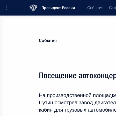
Президент России
События
Стр
Материалы по выбранной теме
События
Промышленность,
782 результата
Посещение автоконце
Показа
На производственной площадк
Коллективу и ветеранам ОАО «Авто
Путин осмотрел завод двигател
19 апреля 2020 года, 10:30
кабин для грузовых автомобиле