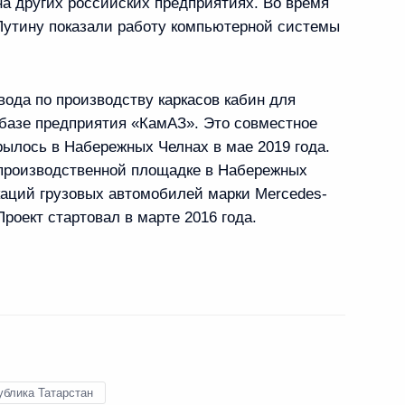
на других российских предприятиях. Во время
Путину показали работу компьютерной системы
вода по производству каркасов кабин для
оенно-технического
 базе предприятия «КамАЗ». Это совместное
сударствами
рылось в Набережных Челнах в мае 2019 года.
производственной площадке в Набережных
аций грузовых автомобилей марки Mercedes-
Проект стартовал в марте 2016 года.
ергеем Чемезовым
ублика Татарстан