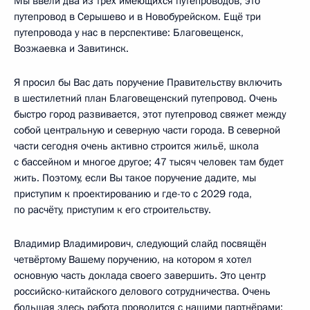
Мы ввели два из трёх имеющихся путепроводов, это
путепровод в Серышево и в Новобурейском. Ещё три
путепровода у нас в перспективе: Благовещенск,
Возжаевка и Завитинск.
Я просил бы Вас дать поручение Правительству включить
в шестилетний план Благовещенский путепровод. Очень
быстро город развивается, этот путепровод свяжет между
собой центральную и северную части города. В северной
части сегодня очень активно строится жильё, школа
с бассейном и многое другое; 47 тысяч человек там будет
жить. Поэтому, если Вы такое поручение дадите, мы
приступим к проектированию и где-то с 2029 года,
по расчёту, приступим к его строительству.
Владимир Владимирович, следующий слайд посвящён
четвёртому Вашему поручению, на котором я хотел
основную часть доклада своего завершить. Это центр
российско-китайского делового сотрудничества. Очень
большая здесь работа проводится с нашими партнёрами: