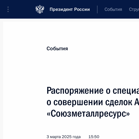
Президент России
События
Стру
Материалы по выбранной теме
События
Промышленность,
782 результата
Распоряжение о специ
Показа
о совершении сделок 
«Союзметаллресурс»
Встреча с губернатором Ивановско
Воскресенским
12 мая 2025 года, 13:45
3 марта 2025 года
15:50