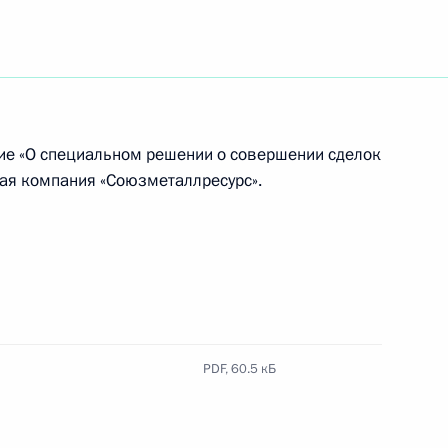
оительные предприятия Санкт-
ти
ие «О специальном решении о совершении сделок
я компания «Союзметаллресурс».
 Совета Безопасности
нарного заседания
PDF,
60.5 кБ
щих технологий, встречи