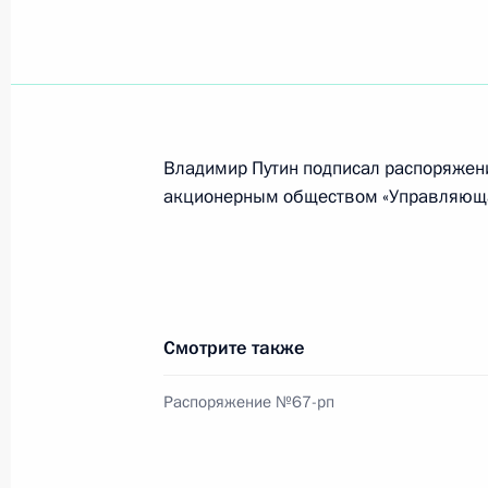
Николай Патрушев посетил судостр
Петербурга и Ленинградской облас
25 апреля 2025 года, 19:00
Владимир Путин подписал распоряжен
акционерным обществом «Управляюща
Совещание с постоянными членами
25 апреля 2025 года, 13:00
Смотрите также
Перечень поручений по итогам пле
Распоряжение №67-рп
и посещения выставки Форума буду
с учёными