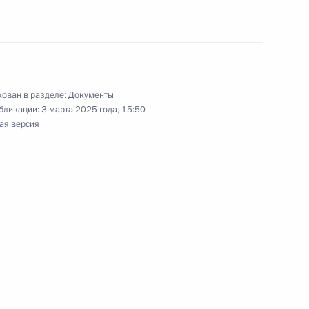
ий создание реестра
пытательной и полигонной
ован в разделе:
Документы
бликации:
3 марта 2025 года, 15:50
ая версия
орпорации «Ростех»
м госкорпорации «Роскосмос»