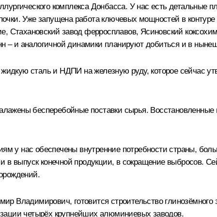
лургического комплекса Донбасса. У нас есть детальные п
очки. Уже запущена работа ключевых мощностей в контуре 
е, Стахановский завод ферросплавов, Ясиновский коксохим
нн – и аналогичной динамики планируют добиться и в нынеш
 жидкую сталь и НДПИ на железную руду, которое сейчас у
 налажены бесперебойные поставки сырья. Восстановленны
иям у нас обеспечены внутренние потребности страны, бол
и в выпуск конечной продукции, в сокращение выбросов. С
орождений.
ир Владимирович, готовится строительство глинозёмного з
изации четырёх крупнейших алюминиевых заводов.