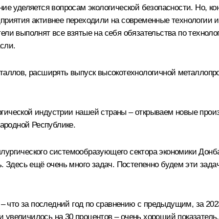
ие уделяется вопросам экологической безопасности. Но, кон
дприятия активнее переходили на современные технологии 
тели выполнят все взятые на себя обязательства по технол
сли.
металлов, расширять выпуск высокотехнологичной металлоп
ргической индустрии нашей страны – открываем новые прои
Народной Республике.
лургического системообразующего сектора экономики Донба
ь. Здесь ещё очень много задач. Постепенно будем эти зада
 – что за последний год по сравнению с предыдущим, за 202
 увеличилось на 30 процентов – очень хороший показатель.