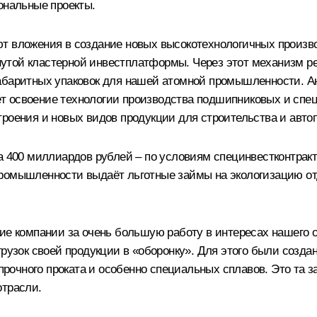
ональные проекты.
ют вложения в создание новых высокотехнологичных произ
утой кластерной инвестплатформы. Через этот механизм ре
габаритных упаковок для нашей атомной промышленности. 
т освоение технологии производства подшипниковых и спе
троения и новых видов продукции для строительства и авто
а 400 миллиардов рублей – по условиям специнвестконтракт
промышленности выдаёт льготные займы на экологизацию о
кие компании за очень большую работу в интересах нашего
тгрузок своей продукции в «оборонку». Для этого были соз
очного проката и особенно специальных сплавов. Это та 
отрасли.