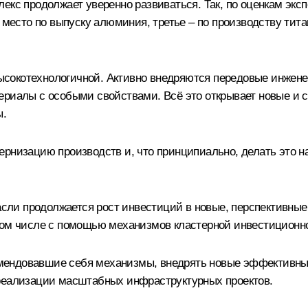
екс продолжает уверенно развиваться. Так, по оценкам эксп
е место по выпуску алюминия, третье – по производству тит
е высокотехнологичной. Активно внедряются передовые инже
ериалы с особыми свойствами. Всё это открывает новые и 
ы.
рнизацию производств и, что принципиально, делать это н
асли продолжается рост инвестиций в новые, перспективные
 том числе с помощью механизмов кластерной инвестицион
ендовавшие себя механизмы, внедрять новые эффективные
 реализации масштабных инфраструктурных проектов.