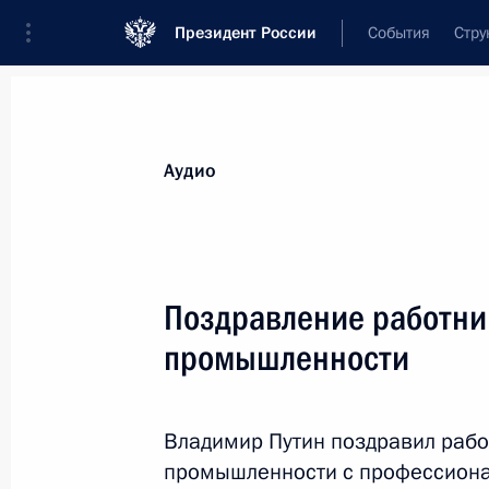
Президент России
События
Стру
Видеозаписи
Фотографии
Аудиозапи
Все материалы
Выступления
Совещан
Аудио
Показа
Поздравление работни
промышленности
Совещание о развитии
и декриминализации
Владимир Путин поздравил рабо
лесного комплекса
промышленности с профессиона