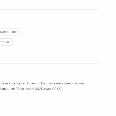
Владимир Путин поздравил
работников и ветеранов атомной
промышленности
с профессиональным
праздником – Днём работника
атомной промышленности.
ышленность
гетика
Встреча с работниками
атомной отрасли
ован в разделах:
Новости
,
Выступления и стенограммы
бликации:
28 сентября 2020 года, 09:00
23 сентября 2020 года
Аудио, 1 ч.
В преддверии Дня работника