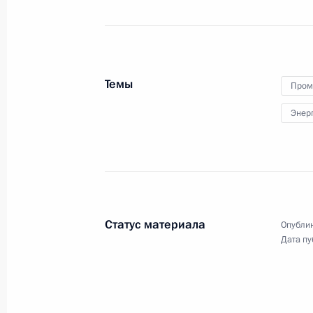
Президент провёл в режиме
видеоконференции расширенное
заседание президиума
Государственного совета
по вопросам реализации
Темы
в регионах России Указа
Пром
о национальных целях развития
Энер
страны до 2030 года.
Встреча с избранными
главами регионов
Статус материала
Опублик
Дата пу
24 сентября 2020 года
Аудио, 1 ч.
В режиме видеоконференции