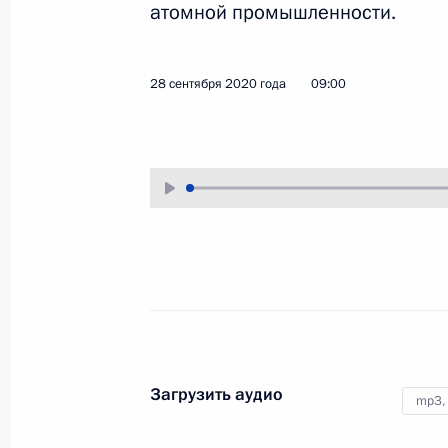
атомной промышленности.
30 сентября 2020 года
Аудио, 14 мин.
Накануне вечером Президент
28 сентября 2020 года
09:00
провёл в режиме
видеоконференции совещание
по вопросам развития
и декриминализации лесного
комплекса.
Расширенное заседание
президиума
Государственного совета
Загрузить аудио
mp3,
28 сентября 2020 года
Аудио, 30 мин.