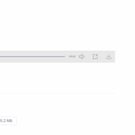
29 сентября 2020 года
Аудио, 1 ч.
Владимир Путин в режиме
видеоконференции провёл
совещание с членами
Правительства.
00:00
Поздравление работникам
и ветеранам атомной
промышленности
5.2 МБ
28 сентября 2020 года
Аудио, 5 мин.