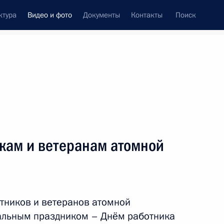
ктура
Видео и фото
Документы
Контакты
Поиск
си
ия, встречи
Встречи со СМИ
сентябрь, 2020
ть следующие материалы
кам и ветеранам атомной
Совещание с членами
Правительства
тников и ветеранов атомной
льным праздником – Днём работника