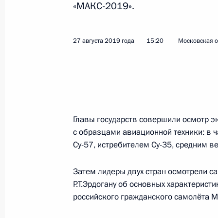
«МАКС-2019».
Посещение Международного авиац
«МАКС-2019»
27 августа 2019 года
15:20
Московская о
27 августа 2019 года, 15:20
Встреча с врио Главы Башкирии Р
26 августа 2019 года, 14:35
Главы государств совершили осмотр э
с образцами авиационной техники: в 
Су-57, истребителем Су-35, средним 
Совещание по экономическим воп
Затем лидеры двух стран осмотрели с
26 августа 2019 года, 13:15
Р.Т.Эрдогану об основных характерист
российского гражданского самолёта МС