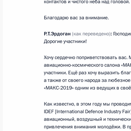
контактов и чистого неба над головой.
Внесены изменения в статьи 10 и 
Благодарю вас за внимание.
металлах и драгоценных камнях
Р.Т.Эрдоган
(как переведено)
:
Господин
7 июня 2019 года, 11:10
Дорогие участники!
Хочу сердечно поприветствовать вас. 
Совещание с руководством Минист
авиационно-космического салона «МАК
и предприятий ОПК
участники. Ещё раз хочу выразить благ
17 мая 2019 года, 14:30
а также от своего народа за любезно
«МАКС-2019» одним из ведущих в своё
Как известно, в этом году мы провод
Совещание с руководством Минист
IDEF [International Defence Industry F
и предприятий ОПК
авиационный, воздушный и технически
16 мая 2019 года, 20:00
привлечения внимания молодёжи. В п