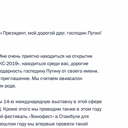
11 закона о драгоценных
 Президент, мой дорогой друг, господин Путин!
Мне очень приятно находиться на открытии
ерства обороны
С-2019», находиться среди вас, дорогие
одарность господину Путину от своего имени,
е приглашение. Мы считаем авиасалон
м роде.
им 14-ю международную выставку в этой сфере
ерства обороны
air]. Кроме этого мы проводим также в этом году
й фестиваль «Технофест» в Стамбуле для
рошлом году мы впервые провели такой