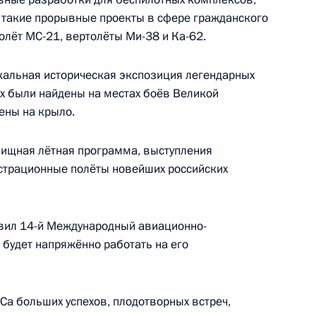
области Игорем Руденей
е такие прорывные проекты в сфере гражданского
олёт МС-21, вертолёты Ми-38 и Ка-62.
кальная историческая экспозиция легендарных
их были найдены на местах боёв Великой
м проверки исполнения
ены на крыло.
идента, направленных
енности и электронной
лищная лётная программа, выступления
страционные полёты новейших российских
товил 14-й Международный авиационно-
 будет напряжённо работать на его
мышленности и торговли
а больших успехов, плодотворных встреч,