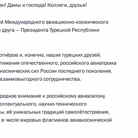
! Дамы и господа! Коллеги, друзья!
абрики Магнитогорского
тей Международного авиационно-космического
 друга – Президента Турецкой Республики
тнёров и, конечно, наших турецких друзей,
горск
тижения отечественного, российского авиапрома
космических сил России последнего поколения,
 взаимовыгодного сотрудничества.
родное внимание к российскому авиасалону,
вки «ИННОПРОМ-2019»
ллектуального, научно-технического
ны, её уникальных традиций самолётостроения,
я в числе мировых флагманов авиакосмической