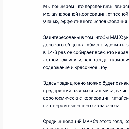
II Глобальный саммит по производс
Мы понимаем, что перспективы авиаст
9 июля 2019 года, 15:25
международной кооперации, от тесной
учёных, эффективного использования
Заинтересованы в том, чтобы МАКС ук
Определён порядок культивирован
делового общения, обмена идеями и 
для производства средств, использ
в 14-й раз он собирает всех, кто нер
и ветеринарии
лётной техники, и, как всегда, гармон
3 июля 2019 года, 23:25
содержание и красочное шоу.
Здесь традиционно можно будет озна
Встреча с врио главы администрац
предприятий разных стран мира, в чис
Артамоновым
аэрокосмические корпорации Китайск
партнёром нынешнего авиасалона.
1 июля 2019 года, 14:05
Среди инноваций МАКСа этого года, ко
и зрителям, – актуальные и перспект