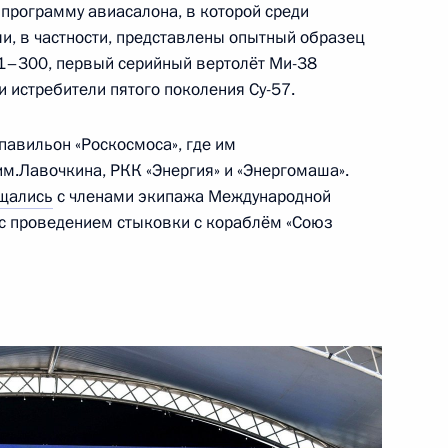
речи с руководителями
программу авиасалона, в которой среди
и, в частности, представлены опытный образец
1–300, первый серийный вертолёт Ми-38
 истребители пятого поколения Су-57.
 павильон «Роскосмоса», где им
бывающих регионов
.Лавочкина, РКК «Энергия» и «Энергомаша».
щались
с членами экипажа Международной
 с проведением стыковки с кораблём «Союз
й области Денисом Паслером
мышленной политике в части
тиционных контрактов