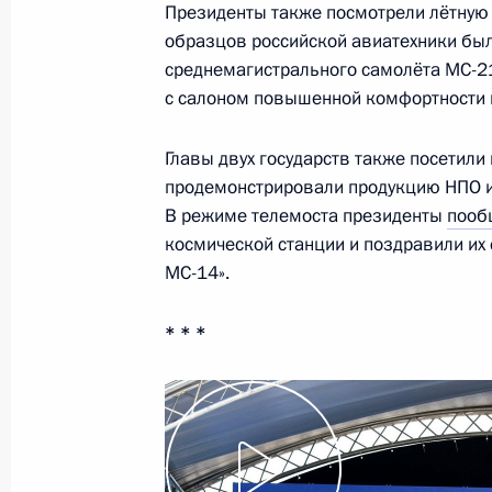
Перечень поручений по итогам вст
Президенты также посмотрели лётную 
угледобывающих регионов
образцов российской авиатехники был
среднемагистрального самолёта МС-2
24 августа 2019 года, 10:00
с салоном повышенной комфортности и
Главы двух государств также посетили
Встреча с руководителями угледо
продемонстрировали продукцию НПО им
В режиме телемоста президенты
пооб
22 августа 2019 года, 13:50
космической станции и поздравили их
МС-14».
Встреча с врио главы Оренбургско
* * *
8 августа 2019 года, 14:50
Внесены изменения в закон о про
регулирования специальных инвес