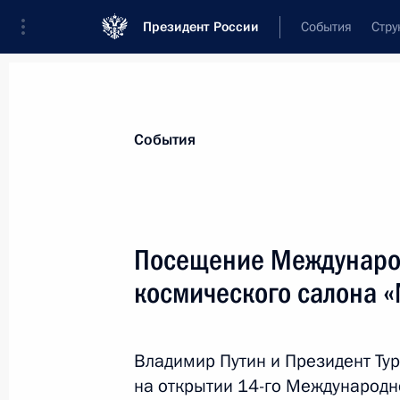
Президент России
События
Стру
Материалы по выбранной теме
События
Промышленность,
782 результата
Посещение Междунаро
Показа
космического салона 
Президент прибыл во Владивосток
Владимир Путин и Президент Ту
3 сентября 2019 года, 18:40
на открытии 14-го Международн