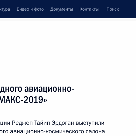
ктура
Видео и фото
Документы
Контакты
Поиск
Все темы
Подписаться на ленту
дного авиационно-
ть следующие материалы
«МАКС-2019»
рции Реджеп Тайип Эрдоган выступили
ого авиационно-космического салона