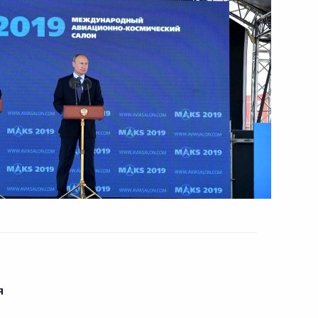
ту Хасиковым
Балкарии Казбеком Коковым
 области Алексеем Текслером
я