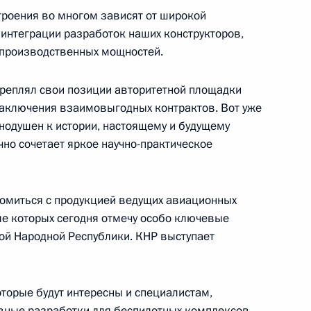
тву и индустриализации
роения во многом зависят от широкой
 интеграции разработок наших конструкторов,
 производственных мощностей.
реплял свои позиции авторитетной площадки
ия наркосодержащих растений
заключения взаимовыгодных контрактов. Вот уже
уемых в медицине
авнодушен к истории, настоящему и будущему
ично сочетает яркое научно-практическое
комиться с продукцией ведущих авиационных
ии Липецкой области Игорем
ле которых сегодня отмечу особо ключевые
ой Народной Республики. КНР выступает
торые будут интересны и специалистам,
ивные разработки для беспилотных комплексов,