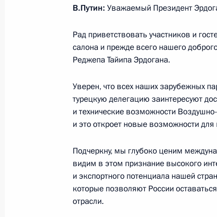
В.Путин:
Уважаемый Президент Эрдоган
Ввод в эксплуатацию новой аглоф
Рад приветствовать участников и гос
металлургического комбината
салона и прежде всего нашего доброго
19 июля 2019 года, 20:30
Реджепа Тайипа Эрдогана.
Уверен, что всех наших зарубежных пар
Владимир Путин прибыл в Магнито
турецкую делегацию заинтересуют дос
и технические возможности Воздушно-
19 июля 2019 года, 19:20
и это откроет новые возможности для
Подчеркну, мы глубоко ценим междуна
Посещение Международной выста
видим в этом признание высокого инте
и экспортного потенциала нашей стра
9 июля 2019 года, 16:50
которые позволяют России оставатьс
отрасли.