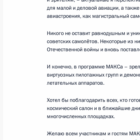
Встреча с губернатором Тверской 
для малой и деловой авиации, а такж
авиастроения, как магистральный сам
25 июня 2019 года, 14:35
Никого не оставит равнодушным и уни
советских самолётов. Некоторые из н
Перечень поручений по результата
Отечественной войны и вновь поставл
законодательства и решений През
на развитие электронной промышл
И конечно, в программе МАКСа – зре
компонентной базы
виртуозных пилотажных групп и демон
21 июня 2019 года, 19:20
летательных аппаратов.
Хотел бы поблагодарить всех, кто го
космический салон и в ближайшие дни
Рабочая встреча с Министром про
многочисленных площадках.
Денисом Мантуровым
11 июня 2019 года, 14:50
Желаю всем участникам и гостям МАКС