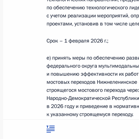
символика
по обеспечению технологического лид
Контакты
Обратиться к Пре
Поиск
с учетом реализации мероприятий, о
Президент Росси
гражданам школь
проектами, установив в том числе цел
возраста
Для СМИ
Виртуальный тур 
Срок – 1 февраля 2026 г.;
Кремлю
Подписаться
Владимир Путин 
Справочник
личный сайт
е) принять меры по обеспечению разв
Дикая природа Ро
федерального округа мультимодальных
Версия для людей
с ограниченными
и повышению эффективности их работы
возможностями
мостовых переходов Нижнеленинское –
строящегося мостового перехода чере
English
Народно-Демократической Республики)
в 2026 году и приведение в норматив
Администрация
к указанному строящемуся переходу.
Президента России
2026 год
Доклад – до 1 февраля 2026 г. и до 1 