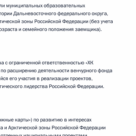
или муниципальных образовательных
тории Дальневосточного федерального округа,
ктической зоны Российской Федерации (без учета
озраста и семейного положения заемщика).
ва с ограниченной ответственностью «ХК
 по расширению деятельности венчурного фонда
ейся его участия в реализации проектов,
ные
Официальные
Правовая и
гического лидерства Российской Федерации.
сетевые ресурсы
техническая
ссии
Президента России
информация
MAX
О портале
ожные карты») по развитию в интересах
ВКонтакте
Об использовании
ии
информации сайта
а и Арктической зоны Российской Федерации
Rutube
О персональных
смотренных национальными проектами
Telegram-канал