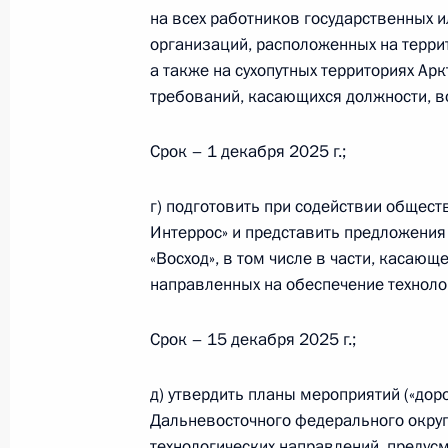
на всех работников государственных 
организаций, расположенных на терри
а также на сухопутных территориях Ар
требований, касающихся должности, в
Срок – 1 декабря 2025 г.;
г) подготовить при содействии общест
Интеррос» и представить предложения
«Восход», в том числе в части, касающ
Разделы сайта
Информацион
направленных на обеспечение техноло
Президента
ресурсы
России
Президента Ро
Срок – 15 декабря 2025 г.;
События
Президент России
Текущий ресурс
д) утвердить планы мероприятий («дор
Структура
Конституция Росс
Дальневосточного федерального округ
Видео и фото
Государственная
технологических направлений, преду
Документы