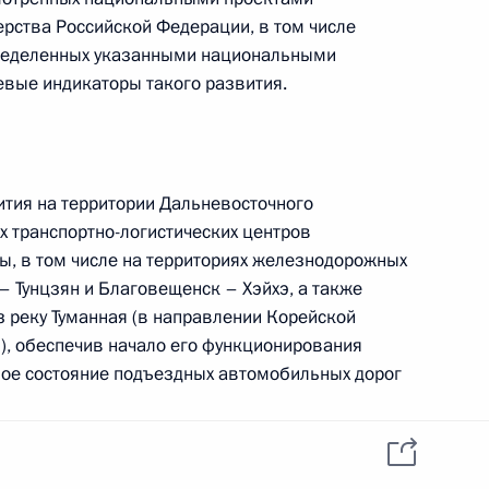
данных пользователей
ерства Российской Федерации, в том числе
YouTube
зиденту
Написать в редакцию
пределенных указанными национальными
и —
ного
евые индикаторы такого развития.
по
—
ития на территории Дальневосточного
ссии
 транспортно-логистических центров
, в том числе на территориях железнодорожных
 Тунцзян и Благовещенск – Хэйхэ, а также
з реку Туманная (в направлении Корейской
, обеспечив начало его функционирования
Все материалы сайта
доступны по лицензии:
ное состояние подъездных автомобильных дорог
Creative Commons
Attribution 4.0
International
февраля 2027 г.;