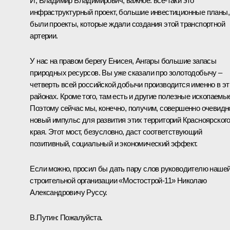
И, Владимир Владимирович, важное: всё-таки это
инфраструктурный проект, большие инвестиционные планы,
были проекты, которые ждали создания этой транспортной
артерии.
У нас на правом берегу Енисея, Ангары большие запасы
природных ресурсов. Вы уже сказали про золотодобычу –
четверть всей российской добычи производится именно в эт
районах. Кроме того, там есть и другие полезные ископаемы
Поэтому сейчас мы, конечно, получим, совершенно очевидн
новый импульс для развития этих территорий Красноярског
края. Этот мост, безусловно, даст соответствующий
позитивный, социальный и экономический эффект.
Если можно, просил бы дать пару слов руководителю наше
строительной организации «Мостострой-11» Николаю
Александровичу Руссу.
В.Путин:
Пожалуйста.