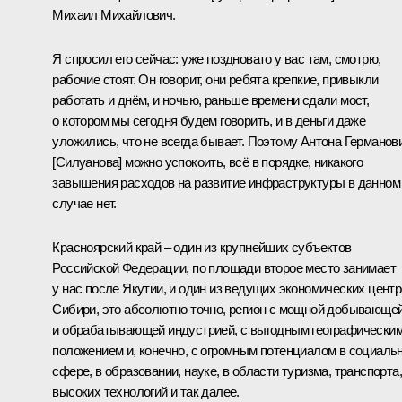
Михаил Михайлович
.
Я спросил его сейчас: уже поздновато у вас там, смотрю,
рабочие стоят. Он говорит, они ребята крепкие, привыкли
работать и днём, и ночью, раньше времени сдали мост,
о котором мы сегодня будем говорить, и в деньги даже
уложились, что не всегда бывает. Поэтому
Антона Германов
[Силуанова]
можно успокоить, всё в порядке, никакого
завышения расходов на развитие инфраструктуры в данном
случае нет.
Красноярский край – один из крупнейших субъектов
Российской Федерации, по площади второе место занимает
у нас после Якутии, и один из ведущих экономических цент
Сибири, это абсолютно точно, регион с мощной добывающе
и обрабатывающей индустрией, с выгодным географически
положением и, конечно, с огромным потенциалом в социаль
сфере, в образовании, науке, в области туризма, транспорта,
высоких технологий и так далее.