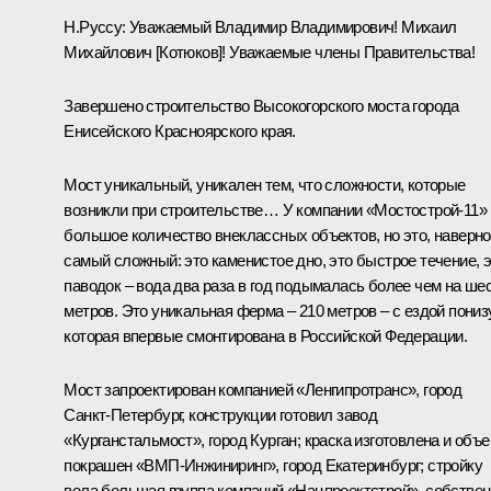
Н.Руссу:
Уважаемый Владимир Владимирович! Михаил
Михайлович [Котюков]! Уважаемые члены Правительства!
Завершено строительство Высокогорского моста города
Енисейского Красноярского края.
Мост уникальный, уникален тем, что сложности, которые
возникли при строительстве… У компании «Мостострой-11»
большое количество внеклассных объектов, но это, наверно
самый сложный: это каменистое дно, это быстрое течение, 
паводок – вода два раза в год подымалась более чем на ше
метров. Это уникальная ферма – 210 метров – с ездой понизу
которая впервые смонтирована в Российской Федерации.
Мост запроектирован компанией «Ленгипротранс», город
Санкт-Петербург, конструкции готовил завод
«Курганстальмост», город Курган; краска изготовлена и объе
покрашен «ВМП-Инжиниринг», город Екатеринбург; стройку
вела большая группа компаний «Нацпроектстрой», собстве