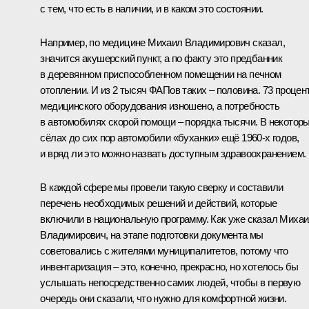
с тем, что есть в наличии, и в каком это состоянии.
Например, по медицине Михаил Владимирович сказал,
значится акушерский пункт, а по факту это предбанник
в деревянном приспособленном помещении на печном
отоплении. И из 2 тысяч ФАПов таких – половина. 73 процен
медицинского оборудования изношено, а потребность
в автомобилях скорой помощи – порядка тысячи. В некотор
сёлах до сих пор автомобили «буханки» ещё 1960-х годов,
и вряд ли это можно назвать доступным здравоохранением.
В каждой сфере мы провели такую сверку и составили
перечень необходимых решений и действий, которые
включили в национальную программу. Как уже сказал Миха
Владимирович, на этапе подготовки документа мы
советовались с жителями муниципалитетов, потому что
инвентаризация – это, конечно, прекрасно, но хотелось бы
услышать непосредственно самих людей, чтобы в первую
очередь они сказали, что нужно для комфортной жизни.