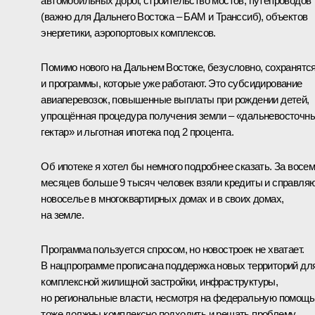
автомобильных дорог, строительство мостов, путепроводов
(важно для Дальнего Востока – БАМ и Транссиб), объектов
энергетики, аэропортовых комплексов.
Помимо нового на Дальнем Востоке, безусловно, сохранятс
и программы, которые уже работают. Это субсидирование
авиаперевозок, повышенные выплаты при рождении детей,
упрощённая процедура получения земли – «дальневосточн
гектар» и льготная ипотека под 2 процента.
Об ипотеке я хотел бы немного подробнее сказать. За восе
месяцев больше 9 тысяч человек взяли кредиты и справля
новоселье в многоквартирных домах и в своих домах,
на земле.
Программа пользуется спросом, но новостроек не хватает.
В нацпрограмме прописана поддержка новых территорий дл
комплексной жилищной застройки, инфраструктуры,
но региональные власти, несмотря на федеральную помощь
тоже должны комплексно подходить и решать проблему.