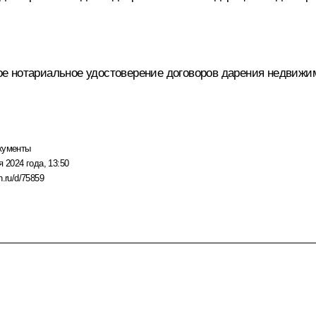
е нотариальное удостоверение договоров дарения недвижи
кументы
я 2024 года, 13:50
n.ru/d/75859