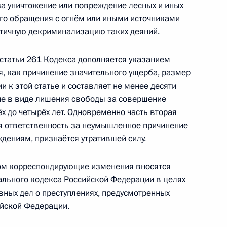
за уничтожение или повреждение лесных и иных
го обращения с огнём или иными источниками
 снижение административной
стичную декриминализацию таких деяний.
ванные НКО, малый и средний
 статьи 261 Кодекса дополняется указанием
я, как причинение значительного ущерба, размер
и к этой статье и составляет не менее десяти
ие в виде лишения свободы за совершение
ёх до четырёх лет. Одновременно часть вторая
защиту государственных
я ответственность за неумышленное причинение
ляют свои полномочия
дениям, признаётся утратившей силу.
ом корреспондирующие изменения вносятся
уального кодекса Российской Федерации в целях
вных дел о преступлениях, предусмотренных
ийской Федерации.
и 20.3–3 КоАП