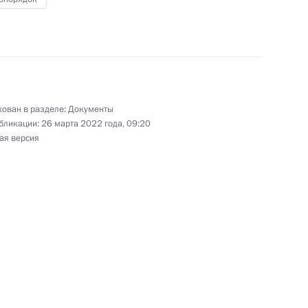
 усиление мер борьбы
неприкосновенности
ован в разделе:
Документы
бликации:
26 марта 2022 года, 09:20
авливающие
ая версия
 за невыполнение
ктроэнергии обязанностей,
м об электроэнергетике
щиеся порядка уплаты
тами малого или среднего