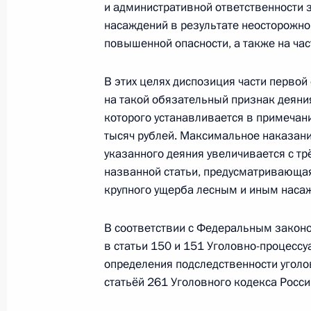
и административной ответственности 
насаждений в результате неосторожно
Подписан закон, направленный на
повышенной опасности, а также на ча
нагрузки на социально ориентиро
бизнес
В этих целях диспозиция части первой
на такой обязательный признак деяни
26 марта 2022 года, 10:40
которого устанавливается в примечани
тысяч рублей. Максимальное наказан
указанного деяния увеличивается с тр
Подписан закон, направленный на 
названной статьи, предусматривающа
органов России, которые осуществ
крупного ущерба лесным и иным насаж
за рубежом
26 марта 2022 года, 09:20
В соответствии с Федеральным закон
в статьи 150 и 151 Уголовно-процесс
определения подследственности уголо
статьёй 261 Уголовного кодекса Росс
Внесены изменения в статьи 8.32 