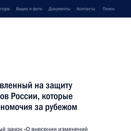
ктура
Видео и фото
Документы
Контакты
Поиск
Все темы
Подписаться на ленту
авленный на защиту
ть следующие материалы
ов России, которые
лномочия за рубежом
 совершенствование
ий в сфере трансплантации
ый закон «О внесении изменений