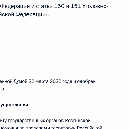
Федерации и статьи 150 и 151 Уголовно-
йской Федерации».
неисполнение или
ьств в сферах
, теплоснабжения,
енной Думой 22 марта 2022 года и одобрен
да.
речи с членами
анизации «Деловая Россия»
 управления
ту государственных органов Российской
номочия за пределами территории Российской