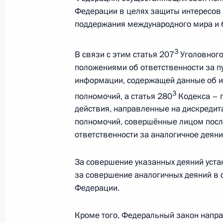
Расширенное заседание коллегии 
Федерации в целях защиты интересов 
поддержания международного мира и 
25 апреля 2022 года, 14:00
3
В связи с этим статья 207
Уголовного
положениями об ответственности за 
Установлена административная отв
информации, содержащей данные об и
отождествление роли СССР и нацис
3
полномочий, а статья 280
Кодекса – 
мировой войне
действия, направленные на дискредит
16 апреля 2022 года, 10:40
полномочий, совершённые лицом посл
ответственности за аналогичное деяние
Подписан закон, усиливающий адм
За совершение указанных деяний уста
ответственность за нарушение пра
за совершение аналогичных деяний в
Федерации.
на железнодорожном транспорте
16 апреля 2022 года, 09:50
Кроме того, Федеральный закон напра