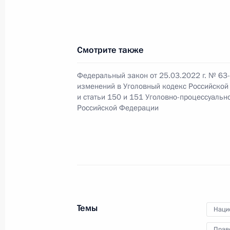
26 марта 2022 года, 09:10
Усовершенствован порядок возбужд
Смотрите также
о преступлениях, связанных с укло
обязательных платежей
Федеральный закон от 25.03.2022 г. № 63
изменений в Уголовный кодекс Российско
9 марта 2022 года, 11:45
и статьи 150 и 151 Уголовно-процессуальн
Российской Федерации
Подписан закон, направленный на 
связаны с ограничением использов
в иностранных государствах
9 марта 2022 года, 11:30
Темы
Наци
Прав