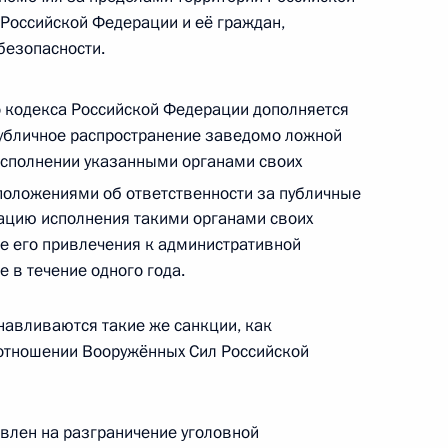
Генеральной прокуратуры
Российской Федерации и её граждан,
безопасности.
 кодекса Российской Федерации дополняется
публичное распространение заведомо ложной
етственность за публичное
сполнении указанными органами своих
тской Германии во Второй
положениями об ответственности за публичные
ацию исполнения такими органами своих
е его привлечения к административной
 в течение одного года.
инистративную
навливаются такие же санкции, как
вил поведения
 отношении Вооружённых Сил Российской
влен на разграничение уголовной