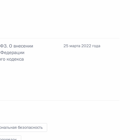
ения уголовных дел
нением от уплаты
-ФЗ. О внесении
25 марта 2022 года
й Федерации
ого кодекса
снижение рисков, которые
ания российских капиталов
ональная безопасность
опорядок