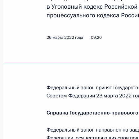
1 мая 2022 года, 13:50
в Уголовный кодекс Российской 
процессуального кодекса Росси
Усилены меры ответственности за 
26 марта 2022 года
09:20
ненадлежащее исполнение обязател
газоснабжения, электроэнергетики
водоснабжения и водоотведения
1 мая 2022 года, 13:35
Федеральный закон принят Государств
Советом Федерации 23 марта 2022 го
Перечень поручений по итогам вст
Общероссийской общественной орг
Справка Государственно-правового
26 апреля 2022 года, 18:30
Федеральный закон направлен на защи
Федерации, осуществляющих свои пол