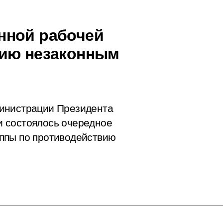
нной рабочей
вию незаконным
министрации Президента
 состоялось очередное
ппы по противодействию