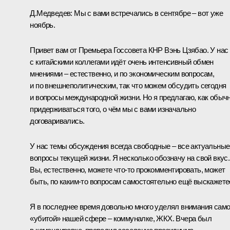
Д.Медведев:
Мы с вами
встречались
в сентябре – вот уже
ноябрь.
Привет вам от Премьера Госсовета КНР
Вэнь Цзябао
. У нас
с китайскими коллегами идёт очень интенсивный
обмен
мнениями
– естественно, и по экономическим вопросам,
и по внешнеполитическим, так что можем обсудить сегодня
и вопросы международной жизни. Но я предлагаю, как обычн
придерживаться того, о чём мы с вами изначально
договаривались.
У нас темы обсуждения всегда свободные – все актуальные
вопросы текущей жизни. Я несколько обозначу на свой вкус.
Вы, естественно, можете что‑то прокомментировать, может
быть, по каким‑то вопросам самостоятельно ещё выскажете
Я в последнее время довольно много уделял внимания сам
«убитой» нашей сфере – коммуналке, ЖКХ. Вчера был