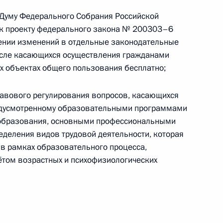
ю Думу Федерального Собрания Российской
к проекту федерального закона № 200303–6
ении изменений в отдельные законодательные
исле касающихся осуществления гражданами
платежи общедомовых
х объектах общего пользования бесплатно;
2017 года
равового регулирования вопросов, касающихся
редусмотренному образовательными программами
 образования, основными профессиональными
деления видов трудовой деятельности, которая
ва
в рамках образовательного процесса,
чётом возрастных и психофизиологических
ещания с членами