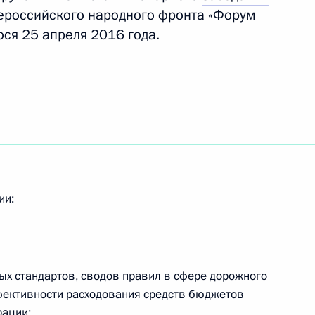
российского народного фронта «Форум
ося 25 апреля 2016 года.
ямой линии с Владимиром
рем Артемьевым
ии:
ума Госсовета по вопросам
и жилищного комплекса
х стандартов, сводов правил в сфере дорожного
фективности расходования средств бюджетов
рации;