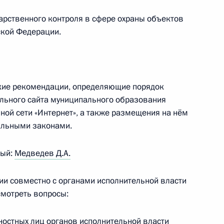
арственного контроля в сфере охраны объектов
ской Федерации.
ещания с членами
ские рекомендации, определяющие порядок
льного сайта муниципального образования
ой сети «Интернет», а также размещения на нём
иях внесены изменения,
альными законами.
ие законодательного
лашений в сфере ЖКХ
ный:
Медведев Д.А.
ии совместно с органами исполнительной власти
смотреть вопросы:
рума Общероссийского
й. Регионы»
ностных лиц органов исполнительной власти