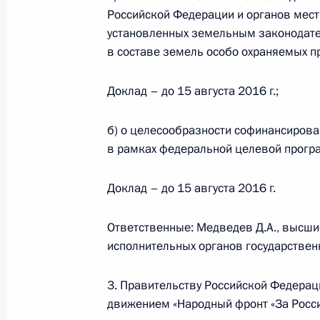
Российской Федерации и органов мест
22 июня 2016 года, 14:00
установленных земельным законодате
в составе земель особо охраняемых п
Внесены изменения в Жилищный к
Доклад – до 15 августа 2016 г.;
2 июня 2016 года, 17:05
б) о целесообразности софинансирова
в рамках федеральной целевой програ
Заседание Комиссии по мониторинг
Доклад – до 15 августа 2016 г.
показателей социально-экономиче
16 мая 2016 года, 18:10
Ответственные: Медведев Д.А., высши
исполнительных органов государствен
16 мая Владимир Путин проведёт 
3. Правительству Российской Федера
по мониторингу достижения целевы
движением «Народный фронт «За Росс
экономического развития