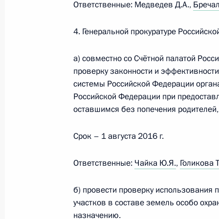
Ответственные: Медведев Д.А.,
Бречал
9 августа 2015 года, 20:20
4. Генеральной прокуратуре Российско
Встреча с лидером партии «Справе
а) совместно со Счётной палатой Рос
Мироновым
проверку законности и эффективност
системы Российской Федерации орган
29 июля 2015 года, 14:20
Российской Федерации при предостав
оставшимся без попечения родителей, 
Совещание с членами Правительст
Срок – 1 августа 2016 г.
24 июля 2015 года, 15:30
Ответственные:
Чайка Ю.Я.
,
Голикова Т
Об исполнении поручения Президен
б) провести проверку использования 
на недопущение роста задолженнос
участков в составе земель особо охр
назначению.
области