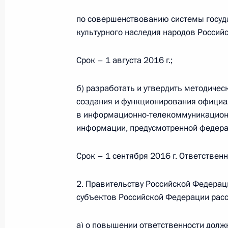
по совершенствованию системы госуд
культурного наследия народов Россий
Перечень поручений по итогам сов
Правительства
Срок – 1 августа 2016 г.;
17 ноября 2016 года, 17:30
б) разработать и утвердить методиче
создания и функционирования официа
в информационно-телекоммуникационн
В закон о концессионных соглашен
информации, предусмотренной федер
направленные на совершенствован
регулирования концессионных сог
Срок – 1 сентября 2016 г. Ответствен
4 июля 2016 года, 21:35
2. Правительству Российской Федерац
субъектов Российской Федерации рас
Перечень поручений по итогам фо
народного фронта «Форум действи
а) о повышении ответственности долж