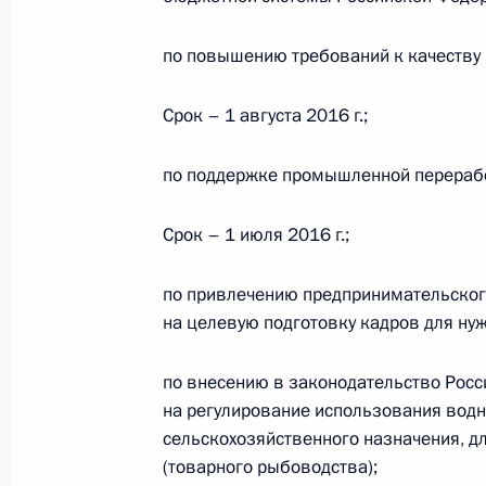
по повышению требований к качеству 
Перечень поручений по результата
законодательства и решений Прези
Срок – 1 августа 2016 г.;
проведения капитального ремонта
31 декабря 2016 года, 13:10
по поддержке промышленной перерабо
Срок – 1 июля 2016 г.;
Внесены изменения в Жилищный ко
о водоснабжении и водоотведении
по привлечению предпринимательског
на целевую подготовку кадров для нуж
29 декабря 2016 года, 12:30
по внесению в законодательство Рос
на регулирование использования водн
Внесены изменения в Жилищный к
сельскохозяйственного назначения, д
(товарного рыбоводства);
29 декабря 2016 года, 10:50