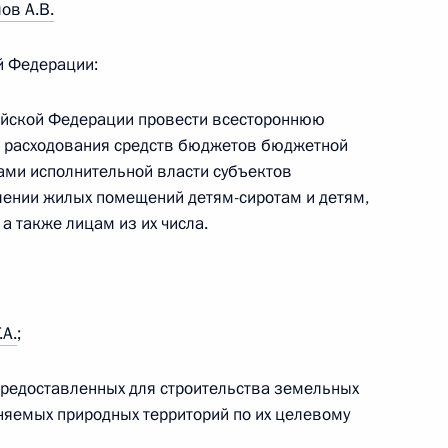
ов А.В.
й Федерации:
дливая Россия» Сергеем
сийской Федерации провести всестороннюю
и расходования средств бюджетов бюджетной
ами исполнительной власти субъектов
лении жилых помещений детям-сиротам и детям,
а также лицам из их числа.
ва
.А.
;
та о мерах, направленных
предоставленных для строительства земельных
ти в сфере ЖКХ в Ростовской
аняемых природных территорий по их целевому