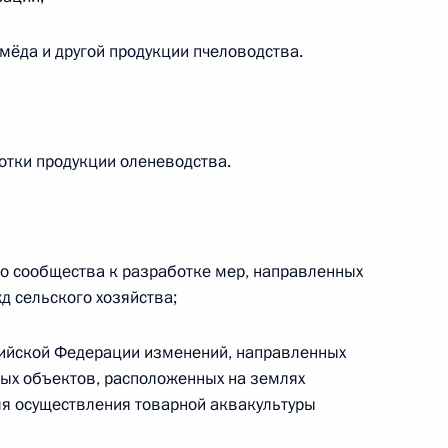
мёда и другой продукции пчеловодства.
м проверки исполнения
дента России по вопросам
 в многоквартирных домах
тки продукции оленеводства.
декс и закон
о сообщества к разработке мер, направленных
д сельского хозяйства;
сийской Федерации изменений, направленных
ых объектов, расположенных на землях
одекс
ля осуществления товарной аквакультуры