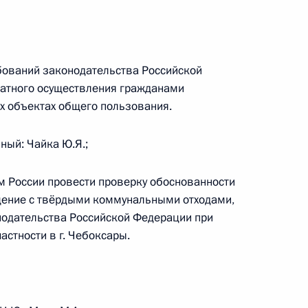
бований законодательства Российской
нта по введению
латного осуществления гражданами
управлению
х объектах общего пользования.
ный: Чайка Ю.Я.;
ем России провести проверку обоснованности
щение с твёрдыми коммунальными отходами,
ть предыдущие материалы
нодательства Российской Федерации при
астности в г. Чебоксары.
енно-Морского Флота