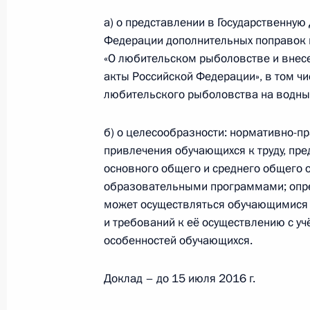
а) о представлении в Государственну
15 мая 2016 года, 15:00
Федерации дополнительных поправок 
«О любительском рыболовстве и внес
акты Российской Федерации», в том ч
Дата включения в коммунальные 
любительского рыболовства на водны
расходов перенесена на 1 января 
30 марта 2016 года, 14:25
б) о целесообразности: нормативно-п
привлечения обучающихся к труду, п
основного общего и среднего общего
образовательными программами; опре
Совещание с членами Правительст
может осуществляться обучающимися 
13 октября 2015 года, 16:40
и требований к её осуществлению с у
особенностей обучающихся.
Доклад – до 15 июля 2016 г.
Перечень поручений по итогам сов
Правительства