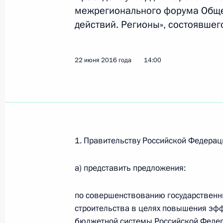
межрегионального форума Обще
действий. Регионы», состоявшег
Перечень поручений по итогам Пр
Путиным
22 июня 2016 года
14:00
22 июня 2017 года, 16:00
Встреча с главой ФАС России Иго
26 апреля 2017 года, 16:30
1. Правительству Российской Федерац
а) представить предложения:
Заседание рабочей группы президи
инвестиционной привлекательност
по совершенствованию государственны
строительства в целях повышения эф
25 апреля 2017 года, 15:00
бюджетной системы Российской Феде