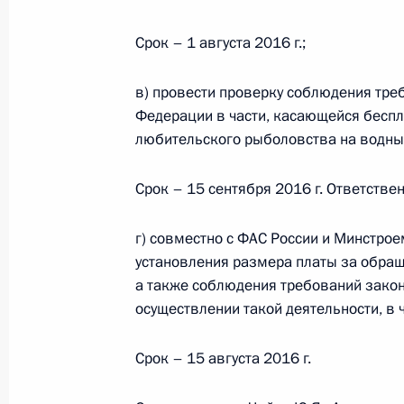
16 марта 2015 года, 16:45
Срок – 1 августа 2016 г.;
в) провести проверку соблюдения тре
Об исполнении поручения Президе
Федерации в части, касающейся бесп
лицензирования деятельности по 
любительского рыболовства на водны
многоквартирными домами
Срок – 15 сентября 2016 г. Ответствен
16 декабря 2014 года, 18:40
г) совместно с ФАС России и Минстро
установления размера платы за обра
Показа
а также соблюдения требований зако
осуществлении такой деятельности, в ч
Срок – 15 августа 2016 г.
Встреча с военнослужащими Во