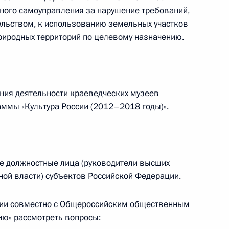
ного самоуправления за нарушение требований,
льством, к использованию земельных участков
риродных территорий по целевому назначению.
одекс
ния деятельности краеведческих музеев
ммы «Культура России (2012–2018 годы)».
у достижения целевых
ского развития
е должностные лица (руководители высших
ной власти) субъектов Российской Федерации.
заседание Комиссии
ции совместно с Общероссийским общественным
х показателей социально-
ию» рассмотреть вопросы: