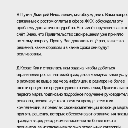
* * *
В.Путин:
Дмитрий Николаевич, мы обсуждали с Вами вопро
связанные с ростом оплаты в сфере ЖКХ, обсуждали эту
проблему достаточно подробно. Есть моё
поручение
на этот
счёт. Знаю, что Правительство свои решения уже приняло
по этому вопросу. Прошу Вас доложить ещё раз, какие это
решения, каким образом и в какие сроки они будут
реализованы.
Д.Козак
:
Как и ставилась нам задача, чтобы добиться
ограничения роста платежей граждан за коммунальные услу
в размере не выше размера инфляции, в размере не более
шести процентов среднегодового начисления, Правительст
первого марта подписано подробное поручение руководите
регионов, поскольку это относится прежде всего к их
компетенции, в пределах своей компетенции до конца марта
принять решения, которые обеспечивают ограничения плат
граждан в среднегодовом начислении не более шести
процентов, за исключением только отдельных категорий