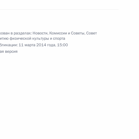
у XI Паралимпийских зимних
ован в разделах:
Новости
,
Комиссии и Советы
,
Совет
ому спорту в слаломе Инге
итию физической культуры и спорта
бликации:
11 марта 2014 года, 15:00
ая версия
ийских зимних игр
спорту в слаломе Александре
у Паралимпийских зимних игр