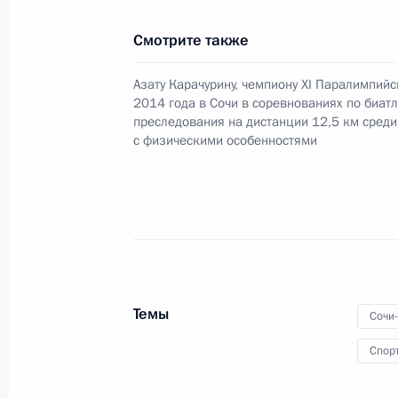
игр в спринте на дистанции 1 кило
Смотрите также
Рушану Миннегулову и Владиславу 
12 марта 2014 года, 18:10
Азату Карачурину, чемпиону XI Паралимпийс
2014 года в Сочи в соревнованиях по биатл
преследования на дистанции 12,5 км среди
с физическими особенностями
Поздравление серебряному призёр
игр в соревнованиях по лыжным го
1 километр Григорию Мурыгину
12 марта 2014 года, 18:05
Поздравление чемпиону XI Паралим
Темы
Сочи
в соревнованиях по лыжным гонкам
Спор
километр Роману Петушкову
12 марта 2014 года, 18:00