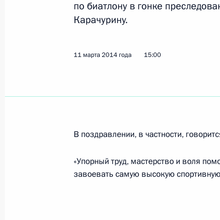
по биатлону в гонке преследова
Карачурину.
Поздравление бронзовому призёру
в соревнованиях по лыжным гонкам
11 марта 2014 года
15:00
километр Олегу Пономарёву
12 марта 2014 года, 18:20
Поздравление чемпионке Паралимп
В поздравлении, в частности, говоритс
в соревнованиях по лыжным гонкам
километр Анне Милениной
«Упорный труд, мастерство и воля пом
12 марта 2014 года, 18:15
завоевать самую высокую спортивную 
Поздравление лыжникам – победит