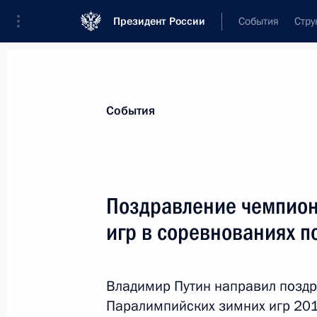
Президент России
События
Стру
Материалы по выбранной теме
События
Сочи-2014,
271 результат
Поздравление чемпион
Показа
игр в соревнованиях п
Поздравление чемпионке Паралимп
на дистанции 1 километр Михалин
Владимир Путин направил поздр
Паралимпийских зимних игр 201
12 марта 2014 года, 18:25