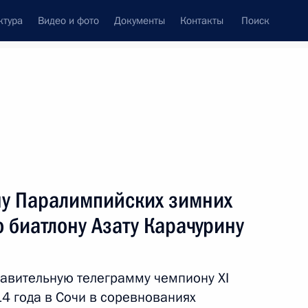
ктура
Видео и фото
Документы
Контакты
Поиск
Все темы
Подписаться на ленту
у Паралимпийских зимних
ть следующие материалы
о биатлону Азату Карачурину
ийских зимних игр в спринте
е Лысовой
авительную телеграмму чемпиону XI
4 года в Сочи в соревнованиях