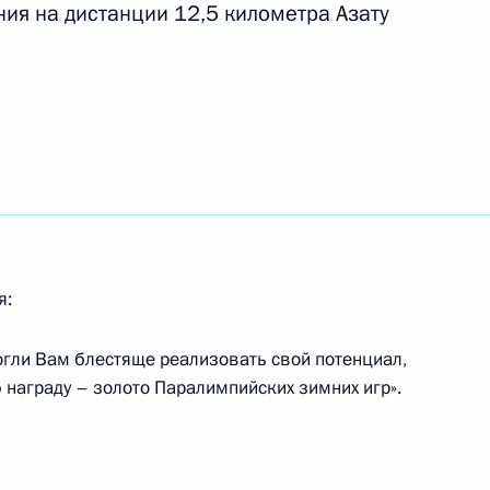
ния на дистанции 12,5 километра Азату
 Паралимпийских зимних игр
 в спринте на дистанции 1
ийских зимних игр
я:
 в спринте на дистанции 1
огли Вам блестяще реализовать свой потенциал,
награду – золото Паралимпийских зимних игр».
елям Паралимпийских зимних