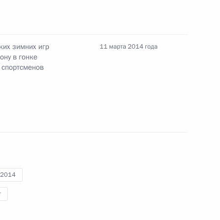
метр Кириллу Михайлову,
Лекомцеву
ких зимних игр
11 марта 2014 года
ону в гонке
 спортсменов
у XI Паралимпийских зимних
нкам в спринте на дистанции
пийских зимних игр
-2014
 в спринте на дистанции 1
т