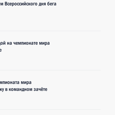
ям Всероссийского дня бега
едой на чемпионате мира
е
емпионата мира
аку в командном зачёте