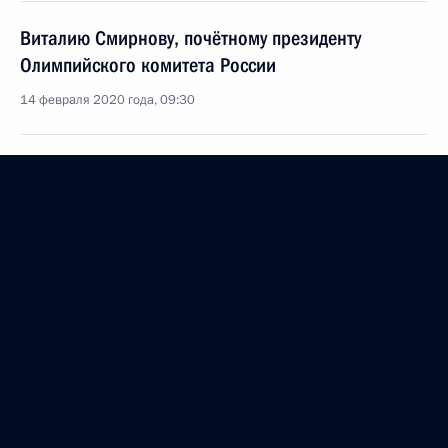
Виталию Смирнову, почётному президенту
Олимпийского комитета России
14 февраля 2020 года, 09:30
Участникам, организаторам и гостям XXXVIII
открытой Всероссийской массовой лыжной гонки
«Лыжня России»
8 февраля 2020 года, 11:30
Участникам, организаторам и гостям
Международного женского теннисного турнира St
Petersburg Ladies Trophy 2020
8 февраля 2020 года, 11:00