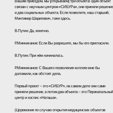
Вашим приездом, мы [открываем] три объекта: один объект
связан с научным центром «СИБУРа», они приняли решение
и два социальных объекта. Если позволите, наш старший,
Минтимер Шарипович, тоже здесь.
В.Путин:
Да, конечно.
Р.Минниханов:
Если Вы разрешите, мы бы его пригласили.
В.Путин:
При нём начиналось.
Р.Минниханов:
С Вашего позволения коллеги мне бы
доложили, как обстоят дела.
Первый проект – это «СИБУР», на самом деле они сами
приняли решение, а потом два объекта – это Перинатальны
центр и хоспис «Наташа».
(Церемония по случаю открытия медицинских объектов