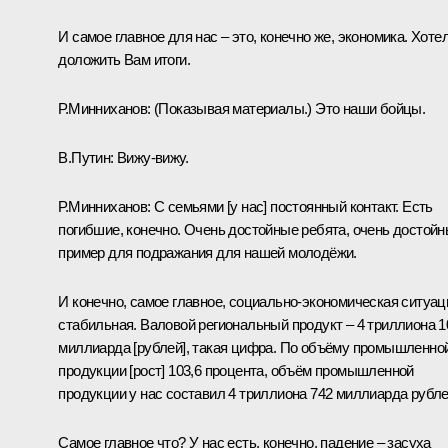
И самое главное для нас – это, конечно же, экономика. Хоте
доложить Вам итоги.
Р.Минниханов:
(Показывая материалы.)
Это наши бойцы.
В.Путин:
Вижу-вижу.
Р.Минниханов:
С семьями [у нас] постоянный контакт. Есть
погибшие, конечно. Очень достойные ребята, очень достой
пример для подражания для нашей молодёжи.
И конечно, самое главное, социально-экономическая ситуац
стабильная. Валовой региональный продукт – 4 триллиона 1
миллиарда [рублей], такая цифра. По объёму промышленно
продукции [рост] 103,6 процента, объём промышленной
продукции у нас составил 4 триллиона 742 миллиарда рубле
Самое главное что? У нас есть, конечно, падение – засуха