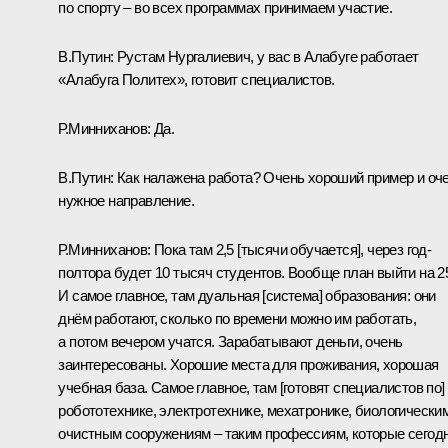
по спорту – во всех программах принимаем участие.
В.Путин:
Рустам Нургалиевич, у вас в Алабуге работает
«Алабуга Политех», готовит специалистов.
Р.Минниханов:
Да.
В.Путин:
Как налажена работа? Очень хороший пример и оч
нужное направление.
Р.Минниханов:
Пока там 2,5 [тысячи обучается], через год-
полтора будет 10 тысяч студентов. Вообще план выйти на 2
И самое главное, там дуальная [система] образования: они
днём работают, сколько по времени можно им работать,
а потом вечером учатся. Зарабатывают деньги, очень
заинтересованы. Хорошие места для проживания, хорошая
учебная база. Самое главное, там [готовят специалистов по]
робототехнике, электротехнике, мехатронике, биологически
очистным сооружениям – таким профессиям, которые сегод