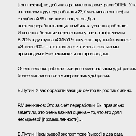
[тонн нефти], но добыча ограничена параметрами ОПЕК. Уж
в прошлом году переработали 23,7 миллиона тонн нефти
с глубиной 99 с лишним процентов. Два
нефтеперерабатывающих комбината успешно работают.
И конечно, большие перспективы у нас по нефтехимии.
В 2025 году группа «СИБУР» запускает крупный комплекс
«Этилен 600» – это столько же этилена, сколько мы
производим в Нижнекамске, и его производные.
Очень неплохо работает завод по минеральным удобрениям
более миллиона тонн минеральных удобрений.
В.Путин:
У вас обрабатывающий сектор вырос так сильно.
Р.Минниханов:
Это за счёт переработки. Вы правильно
заметили, это очень важная оценка – то, что это доля
несырьевой [промышленности]…
В.Путин:
Несырьевой экспорт тоже [вырос] в два раза