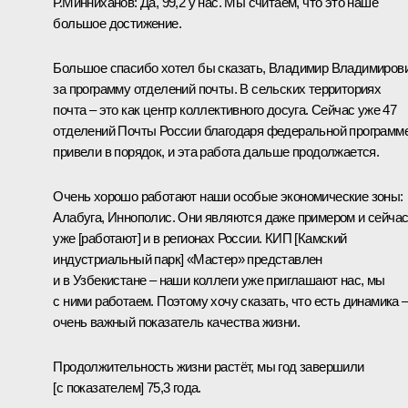
Р.Минниханов:
Да, 99,2 у нас. Мы считаем, что это наше
большое достижение.
Большое спасибо хотел бы сказать, Владимир Владимирови
за программу отделений почты. В сельских территориях
почта – это как центр коллективного досуга. Сейчас уже 47
отделений Почты России благодаря федеральной программ
привели в порядок, и эта работа дальше продолжается.
Очень хорошо работают наши особые экономические зоны:
Алабуга, Иннополис. Они являются даже примером и сейча
уже [работают] и в регионах России. КИП [Камский
индустриальный парк] «Мастер» представлен
и в Узбекистане – наши коллеги уже приглашают нас, мы
с ними работаем. Поэтому хочу сказать, что есть динамика 
очень важный показатель качества жизни.
Продолжительность жизни растёт, мы год завершили
[с показателем] 75,3 года.