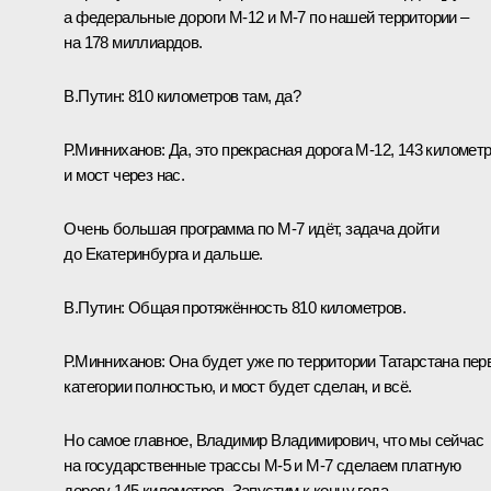
а федеральные дороги М-12 и М-7 по нашей территории –
на 178 миллиардов.
В.Путин:
810 километров там, да?
Р.Минниханов:
Да, это прекрасная дорога М-12, 143 километ
и мост через нас.
Очень большая программа по М-7 идёт, задача дойти
до Екатеринбурга и дальше.
В.Путин:
Общая протяжённость 810 километров.
Р.Минниханов:
Она будет уже по территории Татарстана пер
категории полностью, и мост будет сделан, и всё.
Но самое главное, Владимир Владимирович, что мы сейчас
на государственные трассы М-5 и М-7 сделаем платную
дорогу 145 километров. Запустим к концу года.