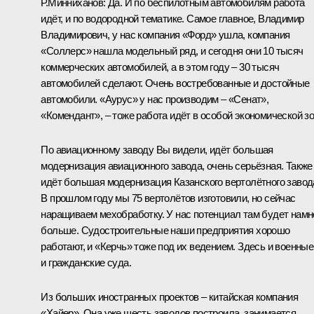
Р.Минниханов:
Да. И по беспилотным автомобилям работа
идёт, и по водородной тематике. Самое главное, Владимир
Владимирович, у нас компания «Форд» ушла, компания
«Соллерс» нашла модельный ряд, и сегодня они 10 тысяч
коммерческих автомобилей, а в этом году – 30 тысяч
автомобилей сделают. Очень востребованные и достойные
автомобили. «Аурус» у нас производим – «Сенат»,
«Комендант», – тоже работа идёт в особой экономической зо
По авиационному заводу Вы видели, идёт большая
модернизация авиационного завода, очень серьёзная. Также
идёт большая модернизация Казанского вертолётного завод
В прошлом году мы 75 вертолётов изготовили, но сейчас
наращиваем мехобработку. У нас потенциал там будет намн
больше. Судостроительные наши предприятия хорошо
работают, и «Керчь» тоже под их ведением. Здесь и военные
и гражданские суда.
Из больших иностранных проектов – китайская компания
«Хайер». Она уже шесть заводов построила, занимается