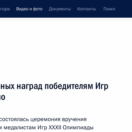
ктура
Видео и фото
Документы
Контакты
Поиск
си
ия, встречи
Встречи со СМИ
ноябрь, 2021
ть следующие материалы
ных наград победителям Игр
ио
Церемония вручения
государственных наград
победителям ХVI Паралимпийских
состоялась церемония вручения
летних игр в Токио
м медалистам Игр XXXII Олимпиады