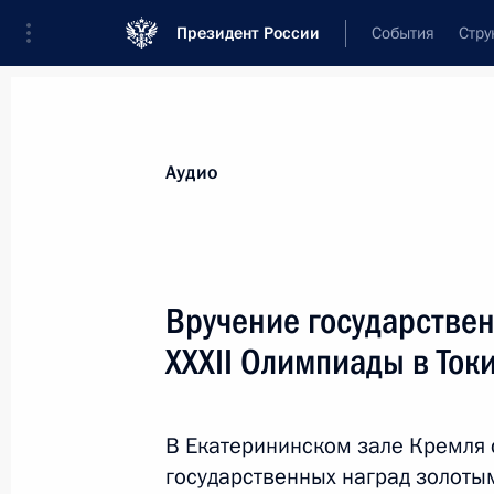
Президент России
События
Стру
Видеозаписи
Фотографии
Аудиозапи
Все материалы
Выступления
Совещан
Аудио
Показа
Вручение государствен
XXXII Олимпиады в Ток
Патриарх Кирилл награждён
орденом Святого апостола
В Екатерининском зале Кремля 
Андрея Первозванного
государственных наград золоты