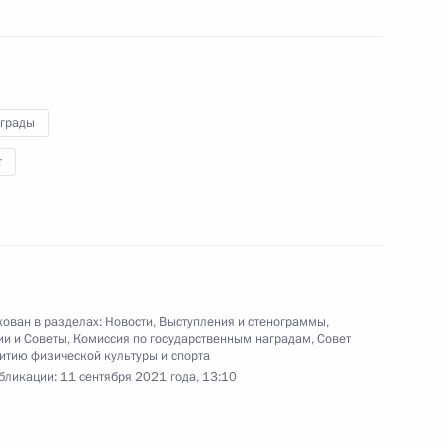
4 сентября 2021 года
Аудио, 2 мин.
В Благовещенске Владимир Путин
вручил государственные награды
Российской Федерации
ликвидаторам последствий
аграды
природных пожаров и паводков
т
в регионах страны.
Открытие завода «Цемикс»
ован в разделах:
Новости
,
Выступления и стенограммы
,
ии и Советы
,
Комиссия по государственным наградам
,
Совет
итию физической культуры и спорта
бликации:
11 сентября 2021 года, 13:10
6 августа 2021 года
Аудио, 14 мин.