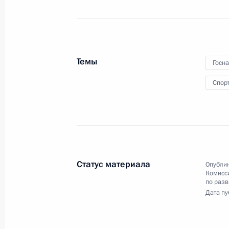
11 сентября 2021 года
Аудио, 43 мин.
В Екатерининском зале Кремля
состоялась церемония вручения
государственных наград золотым
Темы
медалистам Игр XXXII Олимпиады
Госн
в Токио.
Спор
Запуск гелиевого хаба
во Владивостоке
Статус материала
Опублик
Комисс
по разв
Дата пу
3 сентября 2021 года
Аудио, 10 мин.
Президент в режиме