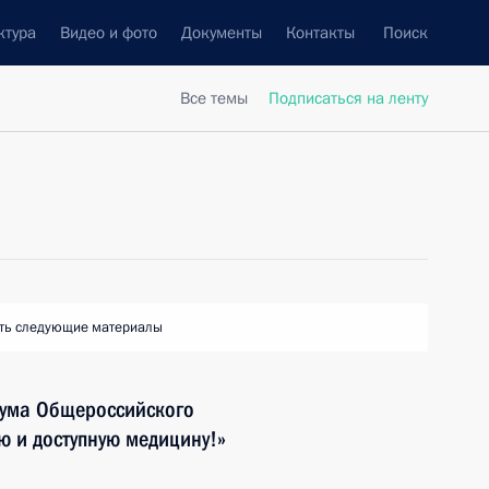
ктура
Видео и фото
Документы
Контакты
Поиск
Все темы
Подписаться на ленту
ть следующие материалы
рума Общероссийского
ю и доступную медицину!»