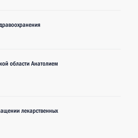
здравоохранения
ской области Анатолием
ращении лекарственных