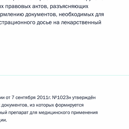
х правовых актов, разъясняющих
ормлению документов, необходимых для
страционного досье на лекарственный
нта об организации
ратов и медицинской
еской практике
нта, касающегося разработки
ственных препаратов
и от 7 сентября 2011г. №1023н утверждён
ых в педиатрической
 документов, из которых формируется
ный препарат для медицинского применения
ии.