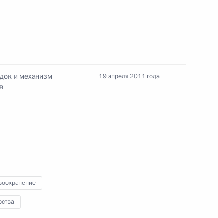
нта, касающегося
сье на лекарства
ядок и механизм
19 апреля 2011 года
в
та об утверждении перечня
оссии
рядок выписки рецептов
ихотропные вещества
воохранение
рства