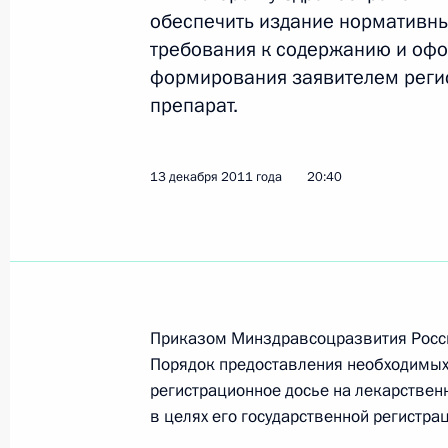
12 июля 2012 года, 11:20
обеспечить издание нормативны
требования к содержанию и оф
формирования заявителем реги
препарат.
Об исполнении поручения Президе
производства лекарственных препа
техники, применяемых в педиатрич
13 декабря 2011 года
20:40
20 марта 2012 года, 20:40
Об исполнении поручения Президе
и организации производства лекар
Приказом Минздравсоцразвития Росси
и медицинской техники, применяем
Порядок предоставления необходимых
практике
регистрационное досье на лекарствен
20 марта 2012 года, 14:30
в целях его государственной регистрац