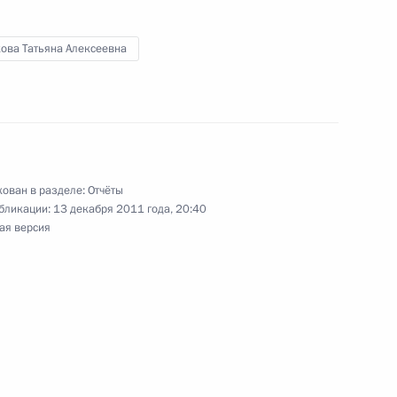
нта, касающегося взаимного
кова Татьяна Алексеевна
А и Россией результатов
венных препаратов
ован в разделе:
Отчёты
нта о расширении
бликации:
13 декабря 2011 года, 20:40
ая версия
венных препаратов
нта, касающегося расширения
й, в отношении которых