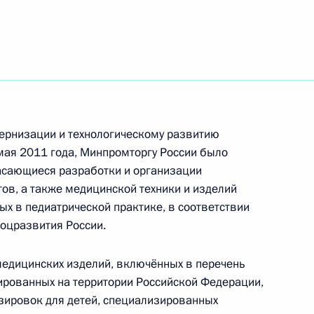
нта об организации
ратов и медицинской
еской практике
ернизации и технологическому развитию
мая 2011 года, Минпромторгу России было
асающиеся разработки и организации
ов, а также медицинской техники и изделий
нта, касающегося разработки
х в педиатрической практике, в соответствии
ственных препаратов
оцразвития России.
ых в педиатрической
медицинских изделий, включённых в перечень
ированных на территории Российской Федерации,
зировок для детей, специализированных