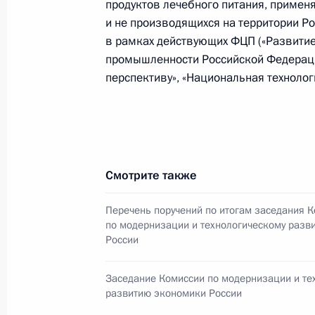
продуктов лечебного питания, примен
и не производящихся на территории Р
Об исполнении поручения Президе
в рамках действующих ФЦП («Развити
формирования регистрационных до
промышленности Российской Федераци
перспективу», «Национальная технологи
13 декабря 2011 года, 20:40
Об исполнении поручения Президен
лекарств, зарегистрированных в Р
Смотрите также
7 декабря 2011 года, 21:30
Перечень поручений по итогам заседания 
по модернизации и технологическому разв
России
Подписан закон, определяющий по
на наркотические средства или пс
Заседание Комиссии по модернизации и те
3 декабря 2011 года, 13:15
развитию экономики России