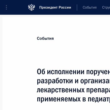
Президент России
События
Стру
Материалы по выбранной теме
События
Лекарства,
129 результатов
Об исполнении поруче
Показа
разработки и организ
лекарственных препар
Об исполнении поручения Президен
применяемых в педиат
закупки высокотехнологичной прод
федеральных государственных нужд