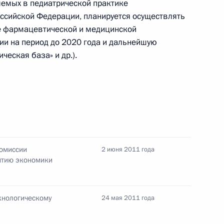
яемых в педиатрической практике
оссийской Федерации, планируется осуществлять
нта, касающегося
е фармацевтической и медицинской
сье на лекарства
и на период до 2020 года и дальнейшую
ческая база» и др.).
та об утверждении перечня
оссии
Комиссии
2 июня 2011 года
итию экономики
рядок выписки рецептов
ихотропные вещества
хнологическому
24 мая 2011 года