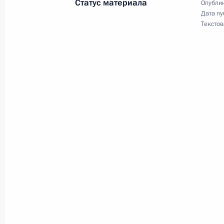
Статус материала
Опублик
может осуществляться вакцинация
Дата пу
Текстов
20 сентября 2011 года, 19:10
Об исполнении поручения Президен
населению кодеинсодержащих лека
5 августа 2011 года, 17:00
Заседание Комиссии по модерниза
развитию экономики России
24 мая 2011 года, 14:30