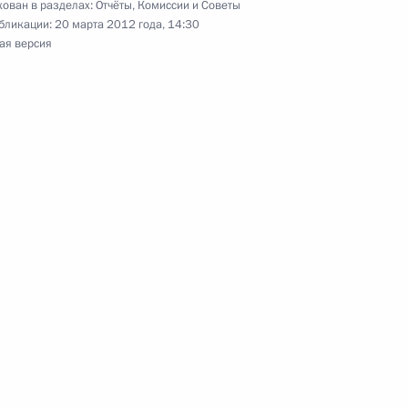
ован в разделах:
Отчёты
,
Комиссии и Советы
бликации:
20 марта 2012 года, 14:30
ая версия
та об организации отпуска
рственных препаратов
ции и технологическому