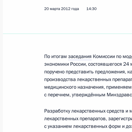
12 июля 2012 года, 11:20
20 марта 2012 года
14:30
Об исполнении поручения Президе
производства лекарственных препа
техники, применяемых в педиатрич
По итогам
заседания
Комиссии по мод
20 марта 2012 года, 20:40
экономики России, состоявшегося 24 
поручено представить предложения, к
производства лекарственных препарат
Об исполнении поручения Президе
медицинского назначения, применяемы
и организации производства лекар
с перечнем, утверждённым Минздравс
и медицинской техники, применяем
практике
Разработку лекарственных средств и 
лекарственных препаратов, зарегистр
20 марта 2012 года, 14:30
с указанием лекарственных форм и до