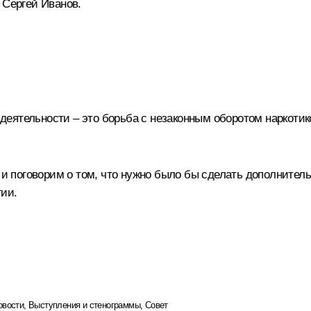
а
Сергей Иванов
.
ятельности – это борьба с незаконным оборотом наркотико
 и поговорим о том, что нужно было бы сделать дополнительн
гии.
овости
,
Выступления и стенограммы
,
Совет