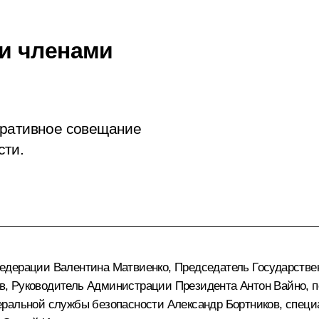
и членами
еративное совещание
сти.
Федерации
Валентина Матвиенко
, Председатель Государств
в
, Руководитель Администрации Президента
Антон Вайно
, 
деральной службы безопасности
Александр Бортников
, спец