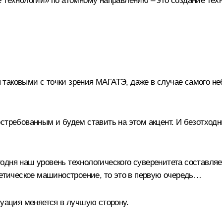
е технологии» по атомному направлению – это создание тех
аковыми с точки зрения МАГАТЭ, даже в случае самого неб
стребованным и будем ставить на этом акцент. И безотходн
дня наш уровень технологического суверенитета составляет
гетическое машиностроение, то это в первую очередь…
туация меняется в лучшую сторону.