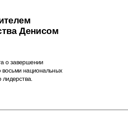
тителем
ства Денисом
а о завершении
ю восьми национальных
о лидерства.