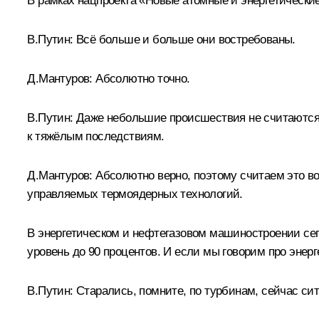
В рамках нацпроекта «Новые атомные и энергетически
В.Путин:
Всё больше и больше они востребованы.
Д.Мантуров:
Абсолютно точно.
В.Путин:
Даже небольшие происшествия не считаются т
к тяжёлым последствиям.
Д.Мантуров:
Абсолютно верно, поэтому считаем это во
управляемых термоядерных технологий.
В энергетическом и нефтегазовом машиностроении сего
уровень до 90 процентов. И если мы говорим про энер
В.Путин:
Старались, помните, по турбинам, сейчас си