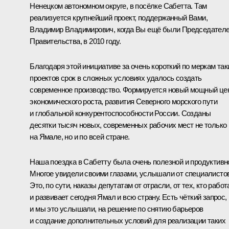
Ненецком автономном округе, в посёлке Сабетта. Там
реализуется крупнейший проект, поддержанный Вами,
Владимир Владимирович, когда Вы ещё были Председател
Правительства, в 2010 году.
Благодаря этой инициативе за очень короткий по меркам так
проектов срок в сложных условиях удалось создать
современное производство. Формируется новый мощный це
экономического роста, развития Северного морского пути
и глобальной конкурентоспособности России. Созданы
десятки тысяч новых, современных рабочих мест не только
на Ямале, но и по всей стране.
Наша поездка в Сабетту была очень полезной и продуктивн
Многое увидели своими глазами, услышали от специалистов
Это, по сути, наказы депутатам от отрасли, от тех, кто работ
и развивает сегодня Ямал и всю страну. Есть чёткий запрос,
и мы это услышали, на решение по снятию барьеров
и создание дополнительных условий для реализации таких