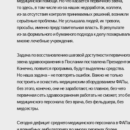
медицинской помощи. Но что касается первичного звена,
то здесь, в том числе из‑за наших недоработок, коллеги,
из‑за отсутствия контроля принимаемых решений, возникли
серьёзные проблемы. Не услышала людей, их тревоги,
просьбы, именно представительная власть. В результате
из‑за формального и бумажного подхода к делу позакрывал
многие лечебные учреждения.
Задача по восстановлению шаговой доступности первичного
звена здравоохранения в Послании поставлена Президенто
Конечно, появится программа, будут выделены средства.
Но наша задача – не повторять ошибок. Важно не только
построить и оснастить медицинским оборудованием ФАПы,
без этого, конечно, они не заработают, но главное, без чего
первичная сеть здравоохранения работать не сможет, это бе
медицинского персонала: без врача, без фельдшера, без
медсестры.
Сегодня дефицит среднего медицинского персонала в ФАПа
и врачебных амбулаториях во многих регионах более