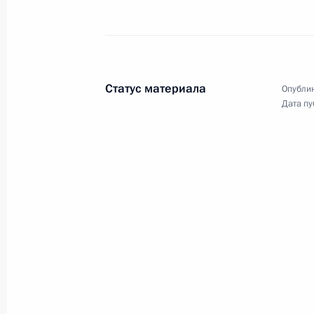
Внесены изменения в Кодекс об а
правонарушениях
28 ноября 2017 года, 09:10
Статус материала
Опублик
Дата пу
Встреча с главой ВОЗ Тедросом Ад
заместителем Генсека ООН Амино
16 ноября 2017 года, 14:50
Открытие министерской конферен
здравоохранения
16 ноября 2017 года, 14:00