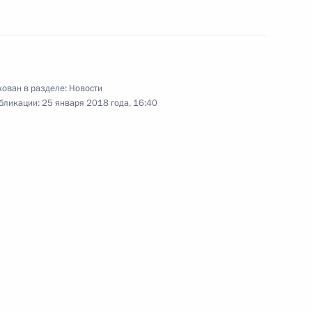
дминистративных
ован в разделе:
Новости
бликации:
25 января 2018 года, 16:40
ханомом и первым
й Мохаммед
ции Всемирной организации