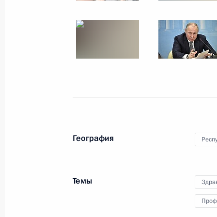
Совещание по вопросу развития ц
в здравоохранении
20 декабря 2017 года, 17:00
Внесены изменения в закон об об
препаратами льготных категорий г
20 декабря 2017 года, 15:35
География
Респу
Медицинские организации Московс
включения в международный медиц
Темы
Здра
20 декабря 2017 года, 15:20
Проф