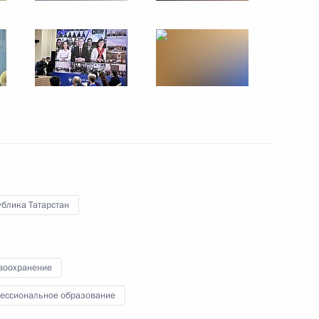
ифровых технологий
еспечении лекарственными
раждан
блика Татарстан
кой области получили право
инский кластер
воохранение
ессиональное образование