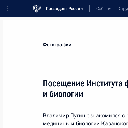
Президент России
События
Стру
Материалы по выбранной теме
Фотографии
Здравоохранение,
959 результатов
Посещение Института 
Показа
и биологии
Совещание с членами Правительст
Владимир Путин ознакомился с 
31 января 2018 года, 17:00
медицины и биологии Казанског