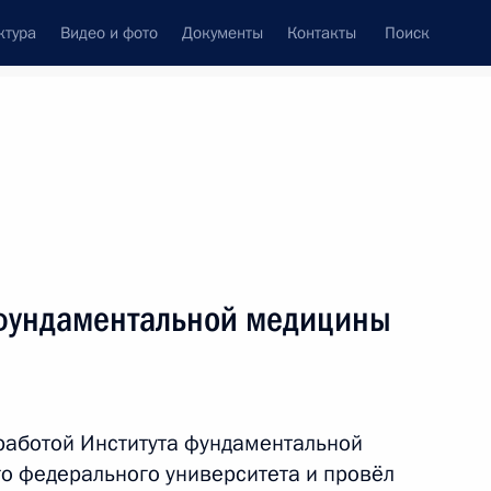
ктура
Видео и фото
Документы
Контакты
Поиск
Все темы
Подписаться на ленту
фундаментальной медицины
ть следующие материалы
ва
работой Института фундаментальной
о федерального университета и провёл