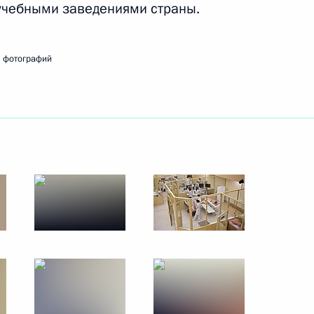
учебными заведениями страны.
ьной медицины и биологии
 фотографий
-реабилитационный научный
льного центра