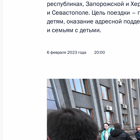
республиках, Запорожской и Хе
1 декабря 2023 года, 22:00
и Севастополе. Цель поездки –
детям, оказание адресной под
и семьям с детьми.
Мария Львова-Белова посетила Че
10 ноября 2023 года, 19:00
6 февраля 2023 года
20:00
Заседание Комиссии по делам инв
27 октября 2023 года, 12:00
Мария Львова-Белова посетила Ре
15 сентября 2023 года, 19:30