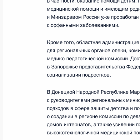
в частности, оказание помощи детям,
медицинской помощи и имеющим редки
и Минздравом России уже проработан 
Перечень поручений по итогам зас
с орфанными заболеваниями.
«Агентство стратегических инициа
проектов»
Кроме того, областная администрация
30 марта 2023 года, 19:30
для региональных органов опеки, ком
медико-педагогической комиссий. Дос
в Запорожье представительства Феде
Рабочая поездка Марии Львовой-Б
социализации подростков.
России, Крым и Севастополь
В Донецкой Народной Республике Мар
6 февраля 2023 года, 20:00
с руководителями региональных мини
подходов в сфере защиты детства и п
о создании в регионе комиссии по де
Распоряжение о выделении средств
домов-интернатов, а также усилении 
Президента
высокотехнологичной медицинской п