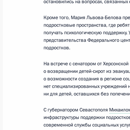
остановились на вопросах, связанных
Кроме того, Мария Львова-Белова пр
Мария Львова-Белова посетила Кр
подростковые пространства, где ребят
получать психологическую поддержку.
24 декабря 2022 года, 19:00
представительства Федерального цен
подростков.
Мария Львова-Белова провела за
На встрече с сенатором от Херсонско
совета по социальной интеграции 
о возвращении детей-сирот из эвакуац
о возможности создания в регионе со
16 декабря 2022 года, 17:00
нет специализированных учреждений ни
ни для детей, оставшихся без попечен
В Трудовой кодекс внесены измен
С губернатором Севастополя
Михаило
детей-инвалидов суммировать неи
инфраструктуры поддержки подростков
дополнительные выходные дни
современной службы социальных услуг