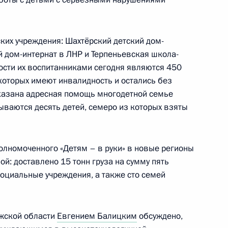
ких учреждения: Шахтёрский детский дом-
алидов
й дом-интернат в ЛНР и Терпеньевская школа-
ости их воспитанниками сегодня являются 450
которых имеют инвалидность и остались без
казана адресная помощь многодетной семье
ываются десять детей, семеро из которых взяты
руг добра» протоиереем
олномоченного «Детям – в руки» в новые регионы
й: доставлено 15 тонн груза на сумму пять
оциальные учреждения, а также сто семей
нзенскую область
ожской области
Евгением Балицким
обсуждено,