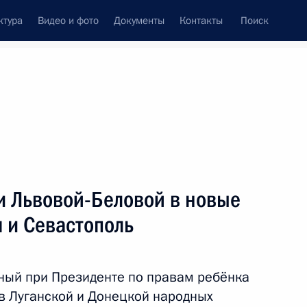
ктура
Видео и фото
Документы
Контакты
Поиск
Все темы
Подписаться на ленту
дов,
187 результатов
и Львовой-Беловой в новые
ть следующие материалы
 и Севастополь
сячных выплатах лицам,
нвалидами и инвалидами
ный при Президенте по правам ребёнка
 в Луганской и Донецкой народных