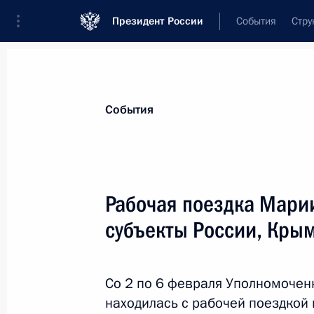
Президент России
События
Стру
Материалы по выбранной теме
События
Социальная реабилитация инвали
Рабочая поездка Мари
Показа
субъекты России, Крым
Внесены изменения в Указ о ежеме
осуществляющим уход за детьми-и
Со 2 по 6 февраля Уполномочен
с детства I группы
находилась с рабочей поездкой