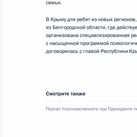
5 декабря 2022 года, 14:05
семьи.
В Крыму для ребят из новых регионов
из Белгородской области, где действу
В законодательство внесено изме
организована специализированная ре
лекарственного обеспечения лиц с
с насыщенной программой психологич
жизнеугрожающими и хроническими
договорилась с главой Республики К
(орфанными) заболеваниями
5 декабря 2022 года, 12:15
Смотрите также
Показа
Портал Уполномоченного при Президенте п
Встреча с военнослужащими Во