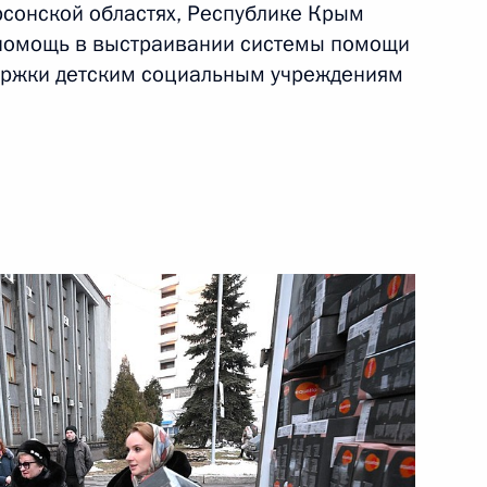
рсонской областях, Республике Крым
 помощь в выстраивании системы помощи
держки детским социальным учреждениям
лябинскую область
алидов
спублику Башкортостан