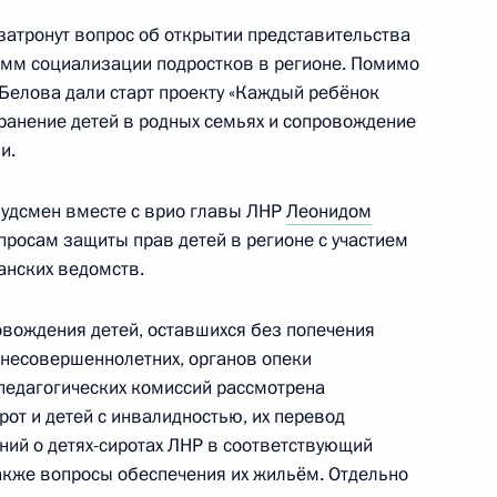
затронут вопрос об открытии представительства
амм социализации подростков в регионе. Помимо
Белова дали старт проекту «Каждый ребёнок
тарстан
хранение детей в родных семьях и сопровождение
и.
будсмен вместе с врио главы ЛНР
Леонидом
росам защиты прав детей в регионе с участием
речи с инвалидами
анских ведомств.
организаций
вождения детей, оставшихся без попечения
 несовершеннолетних, органов опеки
-педагогических комиссий рассмотрена
рот и детей с инвалидностью, их перевод
ся на Крайнем Севере
ний о детях-сиротах ЛНР в соответствующий
субсидии
также вопросы обеспечения их жильём. Отдельно