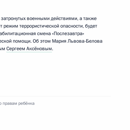
, затронутых военными действиями, а также
ет режим террористической опасности, будет
нение, касающееся
абилитационная смена «Послезавтра»
 тяжёлыми
еской помощи. Об этом Мария Львова-Белова
, в том числе редкими
рым
Сергеем Аксёновым
.
ть предыдущие материалы
о правам ребёнка
енно-Морского Флота