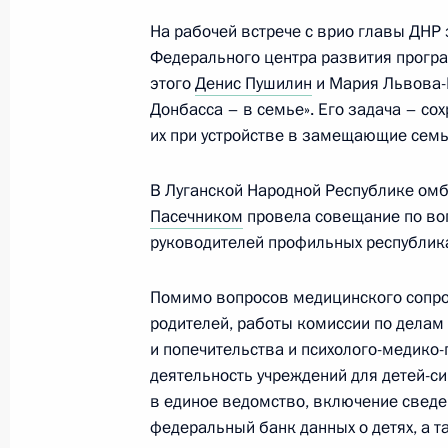
6 февраля 2023 года, 13:50
На рабочей встрече с врио главы ДНР 
Федерального центра развития прогр
этого
Денис Пушилин
и Мария Львова-
Мария Львова-Белова посетила Та
Донбасса – в семье». Его задача – со
31 января 2023 года, 20:00
их при устройстве в замещающие семь
В Луганской Народной Республике ом
Пасечником
провела совещание по воп
Перечень поручений по итогам вст
руководителей профильных республик
и представителями общественных 
30 декабря 2022 года, 16:00
Помимо вопросов медицинского сопро
родителей, работы комиссии по делам
и попечительства и психолого-медико
деятельность учреждений для детей-си
Подписан закон о правах родивших
в единое ведомство, включение сведе
инвалидов с детства на жилищные 
федеральный банк данных о детях, а 
29 декабря 2022 года, 20:25