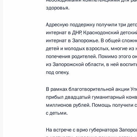
4 августа 2023 года, 19:35
здоровья.
Адресную поддержку получили три детс
Заседание Комиссии по делам инв
интернат в ДНР, Краснодонский детски
интернат в Запорожье. В общей сложн
7 июня 2023 года, 12:00
детей и молодых взрослых, многие из 
попечения родителей. Помимо этого о
из Запорожской области, в ней воспит
Встреча с руководителем фонда «К
под опеку.
Александром Ткаченко
В рамках благотворительной акции Уп
1 июня 2023 года, 14:25
прибыл двадцатый гуманитарный конво
миллионов рублей. Помощь получили с
с детьми.
Мария Львова-Белова посетила Пе
19 апреля 2023 года, 20:00
На встрече с врио губернатора Запор