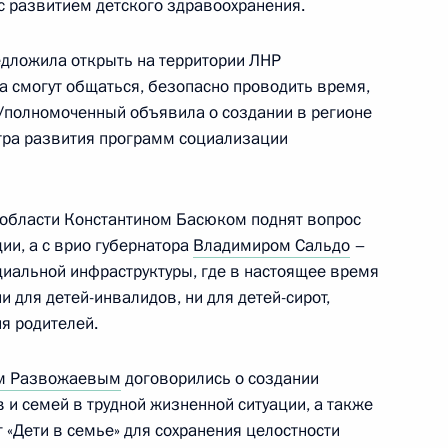
 с развитием детского здравоохранения.
едложила открыть на территории ЛНР
аснодарский край
а смогут общаться, безопасно проводить время,
 Уполномоченный объявила о создании в регионе
тра развития программ социализации
седание Координационного
й области Константином Басюком поднят вопрос
детей с инвалидностью
ии, а с врио губернатора
Владимиром Сальдо
–
циальной инфраструктуры, где в настоящее время
 для детей-инвалидов, ни для детей-сирот,
ия родителей.
ения, позволяющие родителям
м Развожаевым
договорились о создании
спользованные
 и семей в трудной жизненной ситуации, а также
 «Дети в семье» для сохранения целостности