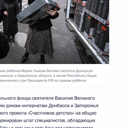
раханскую область
ям торжественного заседания
сийской общественной
ство инвалидов»,
ия организации
вам ребёнка Мария Львова-Белова посетила Донецкую
рожскую и Херсонскую области, а также Республику Крым
номоченного при Президенте РФ по правам ребёнка
льного фонда святителя Василия Великого
им домам-интернатам Донбасса и Запорожья
нения, касающиеся
ого проекта «Счастливое детство» на общую
я детей-инвалидов и детей
формирован штат специалистов, обладающих
здоровья
боты с детьми с серьёзными нарушениями