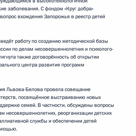
 нуждающимся в высокотехнологичной
е заболевания. С фондом «Круг добра»
вопрос вхождения Запорожья в реестр детей
едания набсовета АНО
тив по продвижению новых
 ведёт работу по созданию методической базы
иссии по делам несовершеннолетних и психолого-
тигнута также договорённость об открытии
рального центра развития программ
еловой в новые субъекты
ия Львова-Белова провела совещание
стерств, посвящённое выстраиванию новых
оддержке семей. В частности, обсуждены вопросы
лам несовершеннолетних, реорганизации детских
 из резервного фонда
паллиативной службы и обеспечении детей
омощью.