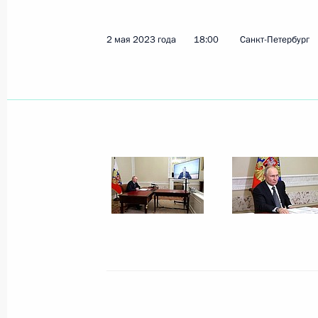
2 мая 2023 года
18:00
Санкт-Петербург
Подписан Указ о специальном поря
по внешнеторговым контрактам на 
сельскохозяйственной продукции
8 августа 2023 года, 17:00
Внесены изменения в закон о семе
законодательные акты
4 августа 2023 года, 20:25
Внесены изменения в статьи 14 и 
о сельскохозяйственной коопераци