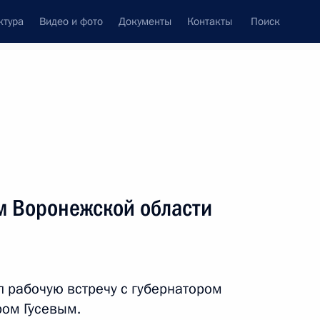
ктура
Видео и фото
Документы
Контакты
Поиск
Все темы
Подписаться на ленту
ов
м Воронежской области
ть следующие материалы
шетия Махмуд-Али
л рабочую встречу с губернатором
ом Гусевым.