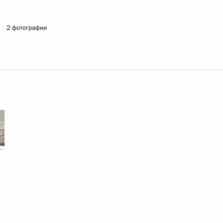
2 фотографии
дке проведения расчётов
поставку российской
новодстве, а также отдельные
17 закона
и