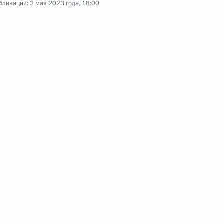
нения, направленные
бликации:
2 мая 2023 года, 18:00
тифицированной
ктов МСП включены бизнес-
е сельхозкооперации
направлению «Сельское