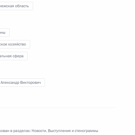
нежская область
оны
лирование отношений,
ия деятельности в области
ское хозяйство
альная сфера
 Александр Викторович
влена периодичность
хозяйственной переписи
ован в разделах:
Новости
,
Выступления и стенограммы