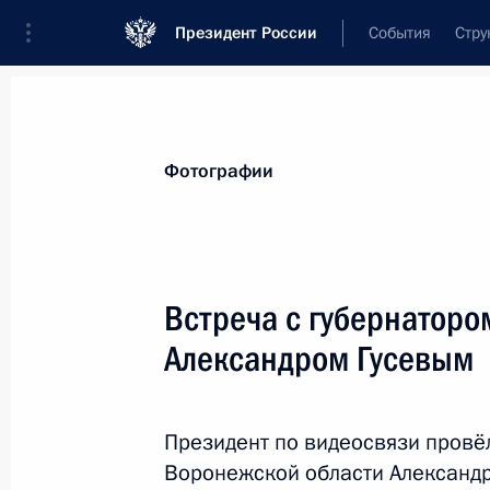
Президент России
События
Стру
Материалы по выбранной теме
Фотографии
Сельское хозяйство,
478 результат
Встреча с губернаторо
Показа
Александром Гусевым
Встреча с главой Республики Ингу
Калиматовым
Президент по видеосвязи провё
Воронежской области Александр
15 августа 2023 года, 14:45